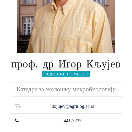
проф. др Игор Кљујев
РЕДОВНИ ПРОФЕСОР
Катедра за еколошку микробиологију
ikljujev@agrif.bg.ac.rs
441-3235