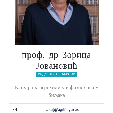
проф. др Зорица
Јовановић
РЕДОВНИ ПРОФЕСОР
Катедра за агрохемију и физиологију
биљака
zocaj@agrif.bg.ac.rs