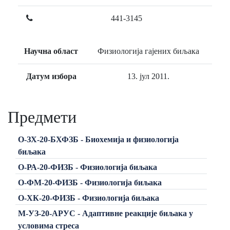
441-3145
Научна област
Физиологија гајених биљака
Датум избора
13. јул 2011.
Предмети
О-ЗХ-20-БХФЗБ - Биохемија и физиологија
биљака
О-РА-20-ФИЗБ - Физиологија биљака
О-ФМ-20-ФИЗБ - Физиологија биљака
О-ХК-20-ФИЗБ - Физиологија биљака
М-УЗ-20-АРУС - Адаптивне реакције биљака у
условима стреса