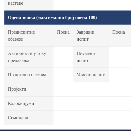
наставе
Оцена знања (максимални број поена 100)
Предиспитне
Поена
Завршни
Поена
обавезе
испит
Активности у току
Писмени
предавања
испит
Практична настава
Усмени испит
Пројекти
Колоквијуми
Семинари