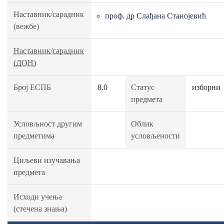
Наставник/сарадник
проф. др Слађана Станојевић
(вежбе)
Наставник/сарадник
(ДОН)
Број ЕСПБ
8.0
Статус
изборни
предмета
Условљност другим
Облик
предметима
условљености
Циљеви изучавања
предмета
Исходи учења
(стечена знања)