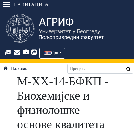
НАВИГАЦИЈА
Срп
Насловна
М-ХХ-14-БФКП -
Биохемијске и
физиолошке
основе квалитета