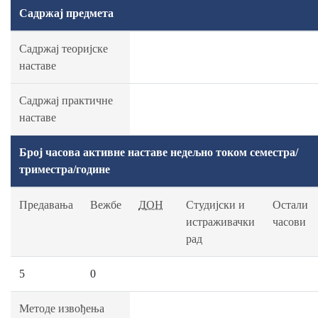
Садржај предмета
Садржај теоријске
наставе
Садржај практичне
наставе
Број часова активне наставе недељно током семестра/
триместра/године
Предавања
Вежбе
ДОН
Студијски и
Остали
истраживачки
часови
рад
5
0
Методе извођења