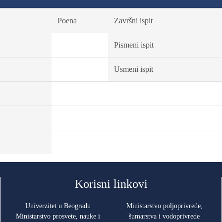
Poena
Završni ispit
Pismeni ispit
Usmeni ispit
Korisni linkovi
Univerzitet u Beogradu
Ministarstvo poljoprivrede,
Ministarstvo prosvete, nauke i
šumarstva i vodoprivrede