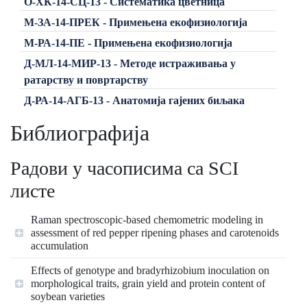
О-ХК-14-СЦ-13 - Систематика цветница
М-ЗА-14-ПРЕК - Примењена екофизиологија
М-РА-14-ПЕ - Примењена екофизиологија
Д-МЛ-14-МИР-13 - Методе истраживања у
ратарству и повртарству
Д-РА-14-АГБ-13 - Анатомија гајених биљака
Библиографија
Радови у часописима са SCI
листе
Raman spectroscopic‐based chemometric modeling in
assessment of red pepper ripening phases and carotenoids
accumulation
Effects of genotype and bradyrhizobium inoculation on
morphological traits, grain yield and protein content of
soybean varieties