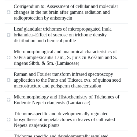
Corrigendum to: Assessment of cellular and molecular
changes in the rat brain after gamma radiation and
radioprotection by anisomycin
Leaf glandular trichomes of micropropagated Inula
britannica–Effect of sucrose on trichome density,
distribution and chemical profile
Micromorphological and anatomical characteristics of
Salvia amplexicaulis Lam., S. jurisicii Košanin and S.
ringens Sibth. & Sm. (Lamiaceae)
Raman and Fourier transform infrared spectroscopy
application to the Puno and Titicaca cvs. of quinoa seed
microstructure and perisperm characterization
Micromorphology and Histochemistry of Trichomes of
Endemic Nepeta rtanjensis (Lamiaceae)
Trichome-specific and developmentally regulated
biosynthesis of nepetalactones in leaves of cultivated
Nepeta rtanjensis plants
Trichome-specific and developmentally regulated