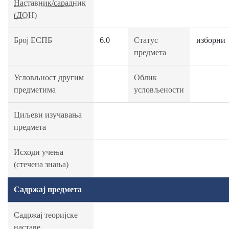
Наставник/сарадник
(ДОН)
Број ЕСПБ
6.0
Статус
изборни
предмета
Условљност другим
Облик
предметима
условљености
Циљеви изучавања
предмета
Исходи учења
(стечена знања)
Садржај предмета
Садржај теоријске
наставе