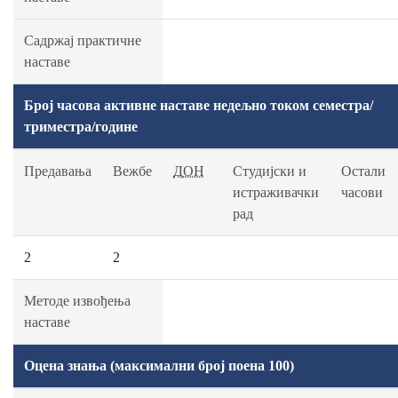
Садржај практичне
наставе
Број часова активне наставе недељно током семестра/
триместра/године
Предавања
Вежбе
ДОН
Студијски и
Остали
истраживачки
часови
рад
2
2
Методе извођења
наставе
Оцена знања (максимални број поена 100)