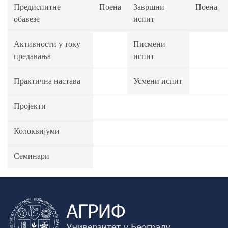
Предиспитне
Поена
Завршни
Поена
обавезе
испит
Активности у току
Писмени
предавања
испит
Практична настава
Усмени испит
Пројекти
Колоквијуми
Семинари