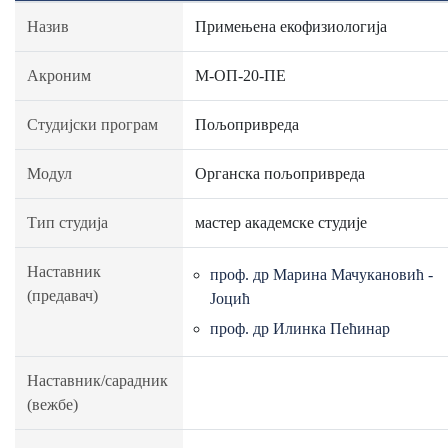
Назив
Примењена екофизиологија
Акроним
М-ОП-20-ПЕ
Студијски програм
Пољопривреда
Модул
Органска пољопривреда
Тип студија
мастер академске студије
Наставник
проф. др Марина Мачукановић -
(предавач)
Јоцић
проф. др Илинка Пећинар
Наставник/сарадник
(вежбе)