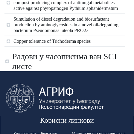
compost producing complex of antifungal metabolites
active against phytopathogen Pythium aphanidermatum
Stimulation of diesel degradation and biosurfactant
production by aminoglycosides in a novel oil-degrading
bacterium Pseudomonas luteola PRO23
Copper tolerance of Trichoderma species
Радови у часописима ван SCI
листе
Корисни линкови
Универзитет у Београду
Министарство пољопривреде,