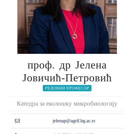
проф. др Јелена
Јовичић-Петровић
РЕДОВНИ ПРОФЕСОР
Катедра за еколошку микробиологију
jelenap@agrif.bg.ac.rs