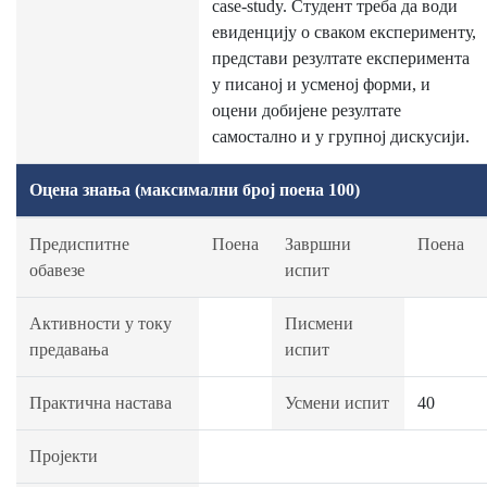
case-study. Студент треба да води
евиденцију о сваком експерименту,
представи резултате експеримента
у писаној и усменој форми, и
оцени добијене резултате
самостално и у групној дискусији.
Оцена знања (максимални број поена 100)
Предиспитне
Поена
Завршни
Поена
обавезе
испит
Активности у току
Писмени
предавања
испит
Практична настава
Усмени испит
40
Пројекти