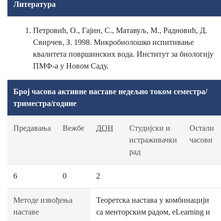
Литература
Петровић, О., Гајин, С., Матавуљ, М., Радновић, Д.
Свирчев, З. 1998. Микробиолошко испитивање
квалитета површинских вода. Институт за биологију
ПМФ-а у Новом Саду.
Број часова активне наставе недељно током семестра/
триместра/године
Предавања
Вежбе
ДОН
Студијски и
Остали
истраживачки
часови
рад
6
0
2
Методе извођења
Теоретска настава у комбинацији
наставе
са менторским радом, eLearning и