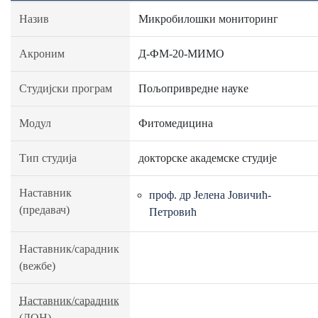
Назив
Микробилошки мониторинг
Акроним
Д-ФМ-20-МИМО
Студијски програм
Пољопривредне науке
Модул
Фитомедицина
Тип студија
докторске академске студије
Наставник
проф. др Јелена Јовичић-
(предавач)
Петровић
Наставник/сарадник
(вежбе)
Наставник/сарадник
(ДОН)