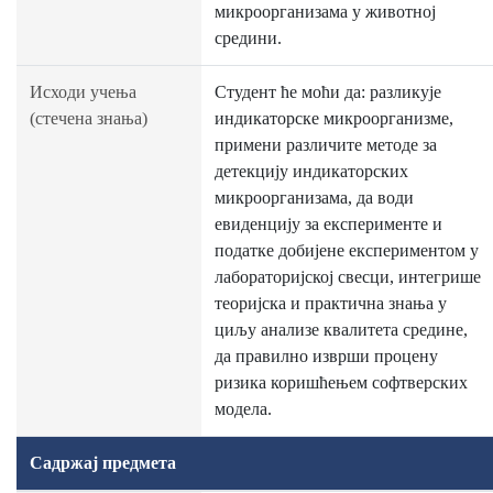
микроорганизама у животној
средини.
Исходи учења
Студент ће моћи да: разликује
(стечена знања)
индикаторске микроорганизме,
примени различите методе за
детекцију индикаторских
микроорганизама, да води
евиденцију за експериментe и
податке добијене експериментом у
лабораторијској свесци, интегрише
теоријска и практичнa знања у
циљу анализе квалитета средине,
да правилно изврши процену
ризика коришћењем софтверских
модела.
Садржај предмета