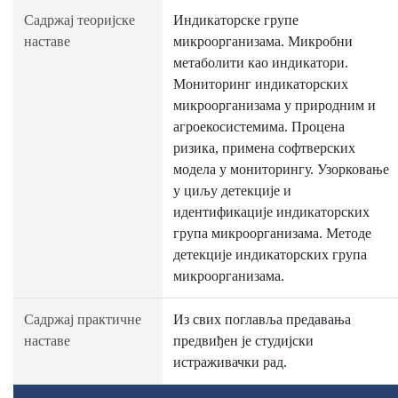
Садржај теоријске
Индикаторске групе
наставе
микроорганизама. Микробни
метаболити као индикатори.
Мониторинг индикаторских
микроорганизама у природним и
агроекосистемима. Процена
ризика, примена софтверских
модела у мониторингу. Узорковање
у циљу детекције и
идентификације индикаторских
група микроорганизама. Методе
детекције индикаторских група
микроорганизама.
Садржај практичне
Из свих поглавља предавања
наставе
предвиђен је студијски
истраживачки рад.