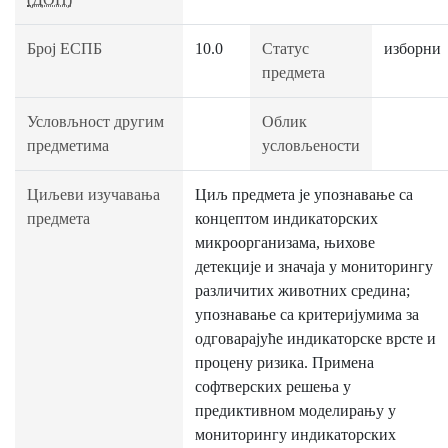
Број ЕСПБ
10.0
Статус
изборни
предмета
Условљност другим
Облик
предметима
условљености
Циљеви изучавања
Циљ предмета је упознавање са
предмета
концептом индикаторских
микроорганизама, њихове
детекције и значаја у мониторингу
различитих животних средина;
упознавање са критеријумима за
одговарајуће индикаторске врсте и
процену ризика. Примена
софтверских решења у
предиктивном моделирању у
мониторингу индикаторских