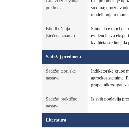
Ciljevi izučavanja
Cilj predmeta je upo
predmeta
sredina; upoznavanje
modeliranju u monito
Ishodi učenja
Student će moći da: 
(stečena znanja)
evidenciju za eksperi
kvaliteta sredine, da
Sadržaj predmeta
Sadržaj teorijske
Indikatorske grupe m
nastave
agroekosistemima. Pro
grupa mikroorganiza
Sadržaj praktične
Iz svih poglavlja pre
nastave
Literatura