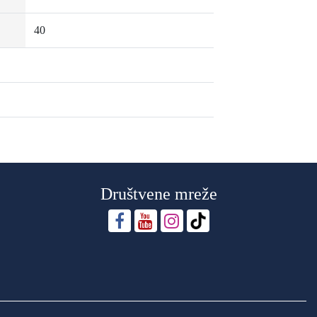
40
Društvene mreže