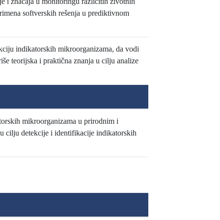
 i značaja u monitoringu različitih životnih
Primena softverskih rešenja u prediktivnom
ekciju indikatorskih mikroorganizama, da vodi
e teorijska i praktična znanja u cilju analize
torskih mikroorganizama u prirodnim i
lju detekcije i identifikacije indikatorskih