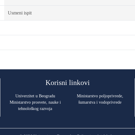
Usmeni ispit
Korisni linkovi
Univerzitet u Beogradu
Ministarstvo poljoprivrede,
Ministarstvo prosvete, nauke i
šumarstva i vodoprivrede
tehnološkog razvoja