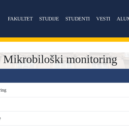
FAKULTET
STUDIJE
STUDENTI
VESTI
ALU
ikrobiloški monitoring
ring
e