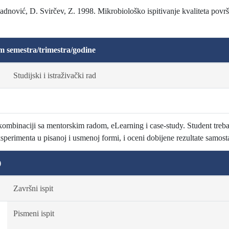
Radnović, D. Svirčev, Z. 1998. Mikrobiološko ispitivanje kvaliteta površ
m semestra/trimestra/godine
Studijski i istraživački rad
kombinaciji sa mentorskim radom, eLearning i case-study. Student treb
ksperimenta u pisanoj i usmenoj formi, i oceni dobijene rezultate samosta
)
Završni ispit
Pismeni ispit