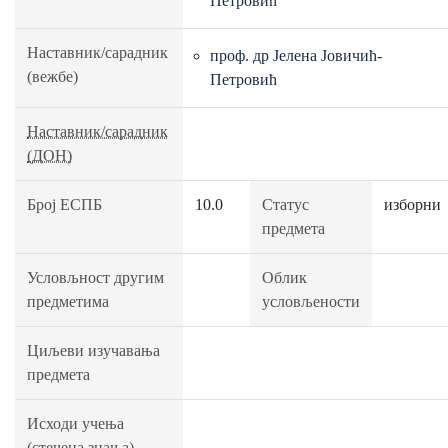
Петровић
Наставник/сарадник
проф. др Јелена Јовичић-
(вежбе)
Петровић
Наставник/сарадник
(ДОН)
Број ЕСПБ
10.0
Статус
изборни
предмета
Условљност другим
Облик
предметима
условљености
Циљеви изучавања
предмета
Исходи учења
(стечена знања)