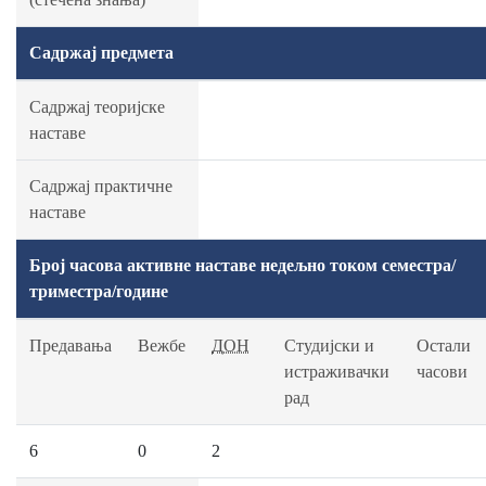
Садржај предмета
Садржај теоријске
наставе
Садржај практичне
наставе
Број часова активне наставе недељно током семестра/
триместра/године
Предавања
Вежбе
ДОН
Студијски и
Остали
истраживачки
часови
рад
6
0
2