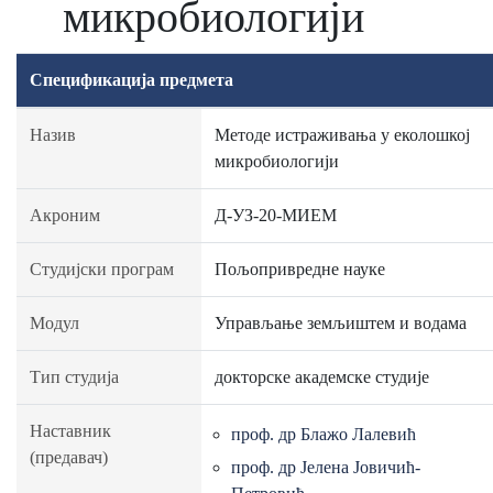
микробиологији
Спецификација предмета
Назив
Методе истраживања у еколошкој
микробиологији
Акроним
Д-УЗ-20-МИЕМ
Студијски програм
Пољопривредне науке
Модул
Управљање земљиштем и водама
Тип студија
докторске академске студије
Наставник
проф. др Блажо Лалевић
(предавач)
проф. др Јелена Јовичић-