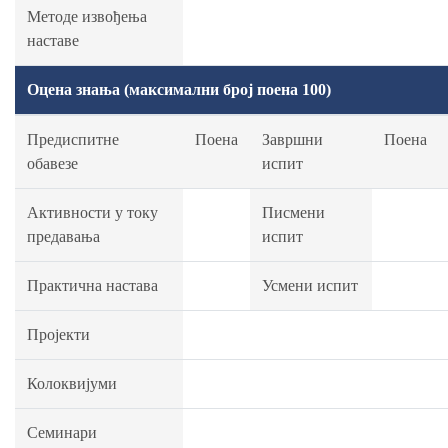
Методе извођења
наставе
Оцена знања (максимални број поена 100)
Предиспитне
Поена
Завршни
Поена
обавезе
испит
Активности у току
Писмени
предавања
испит
Практична настава
Усмени испит
Пројекти
Колоквијуми
Семинари