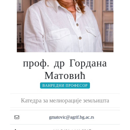
проф. др Гордана
Матовић
ВАНРЕДНИ ПРОФЕСОР
Катедра за мелиорације земљишта
gmatovic@agrif.bg.ac.rs