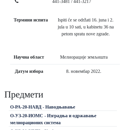
441-3481 / 441-3217
Термини испита
Ispiti će se održati 16. juna i 2.
jula u 10 sati, u kabinetu 36 na
petom spratu nove zgrade.
Научна област
Мелиорације земљишта
Датум избора
8. новембар 2022.
Предмети
О-РА-20-НАВД - Наводњавање
О-УЗ-20-ИОМС - Изградња и одржавање
мелиорационих система