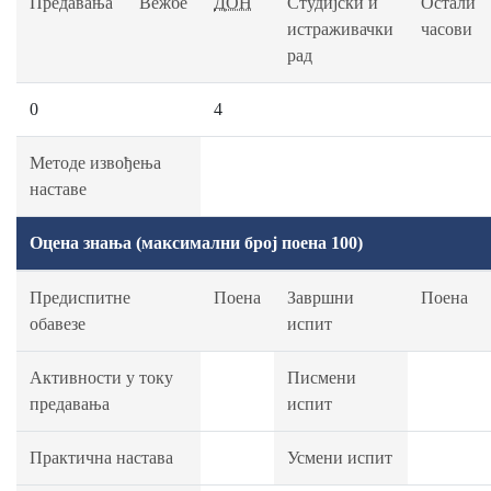
Предавања
Вежбе
ДОН
Студијски и
Остали
истраживачки
часови
рад
0
4
Методе извођења
наставе
Оцена знања (максимални број поена 100)
Предиспитне
Поена
Завршни
Поена
обавезе
испит
Активности у току
Писмени
предавања
испит
Практична настава
Усмени испит