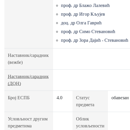
проф. др Блажо Лалевић
проф. др Игор Кљујев
доц. др Олга Гаврић
проф. др Симо Стевановић
проф. др Зора Дајић - Стевановић
Наставник/сарадник
(вежбе)
Наставник/сарадник
(ДОН)
Број ЕСПБ
4.0
Статус
обавезан
предмета
Условљност другим
Облик
предметима
условљености