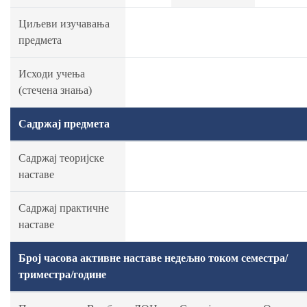
Циљеви изучавања
предмета
Исходи учења
(стечена знања)
Садржај предмета
Садржај теоријске
наставе
Садржај практичне
наставе
Број часова активне наставе недељно током семестра/
триместра/године