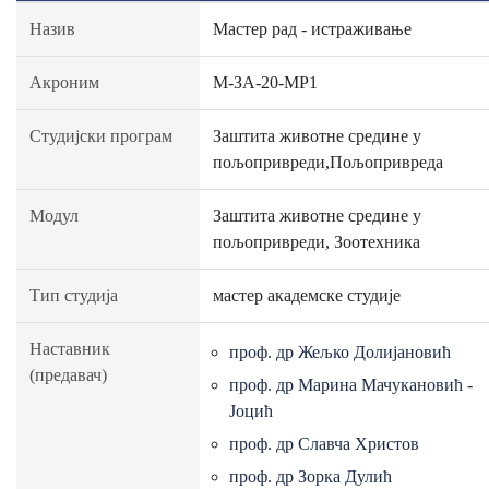
Назив
Мастер рад - истраживање
Акроним
М-ЗА-20-МР1
Студијски програм
Заштита животне средине у
пољопривреди,Пољопривреда
Модул
Заштита животне средине у
пољопривреди, Зоотехника
Тип студија
мастер академске студије
Наставник
проф. др Жељко Долијановић
(предавач)
проф. др Марина Мачукановић -
Јоцић
проф. др Славча Христов
проф. др Зорка Дулић