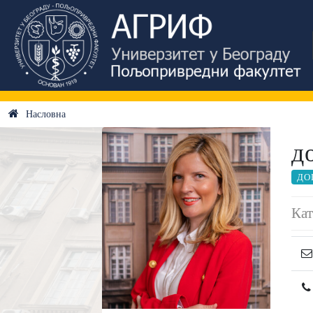
Насловна
д
ДО
Кат