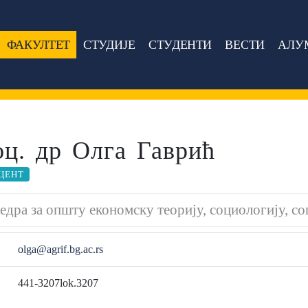
ФАКУЛТЕТ
СТУДИЈЕ
СТУДЕНТИ
ВЕСТИ
АЛУ
оц. др Олга Гаврић
ЦЕНТ
едра за општу економску теорију, социологију, с
olga@agrif.bg.ac.rs
441-3207lok.3207