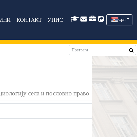
МНИ
КОНТАКТ
УПИС
Срп
оциологију села и пословно право