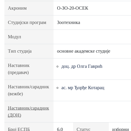
Акроним
О-ЗО-20-ОСЕК
Студијски програм
Зоотехника
Модул
Тип студија
основне академске студије
Наставник
доц. др Олга Гаврић
(предавач)
Наставник/сарадник
ас. мр Ђорђе Котарац
(вежбе)
Наставник/сарадник
(ДОН)
Број ЕСПБ
6.0
Статус
изборни