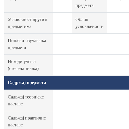
предмета
Условљност другим
Облик
предметима
условљености
Циљеви изучавања
предмета
Исходи учења
(стечена знања)
Садржај предмета
Садржај теоријске
наставе
Садржај практичне
наставе