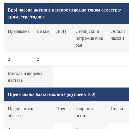
Број часова активне наставе недељно током семестра/
триместра/године
Предавања
Вежбе
ДОН
Студијски и
Остали
истраживачки
часови
рад
2
2
Методе извођења
наставе
Оцена знања (максимални број поена 100)
Предиспитне
Поена
Завршни
Поена
обавезе
испит