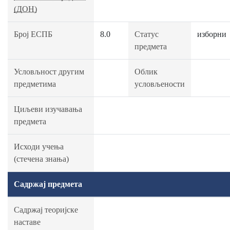
(ДОН)
Број ЕСПБ
8.0
Статус
изборни
предмета
Условљност другим
Облик
предметима
условљености
Циљеви изучавања
предмета
Исходи учења
(стечена знања)
Садржај предмета
Садржај теоријске
наставе