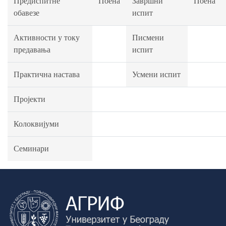
Предиспитне
Поена
Завршни
Поена
обавезе
испит
Активности у току
Писмени
предавања
испит
Практична настава
Усмени испит
Пројекти
Колоквијуми
Семинари