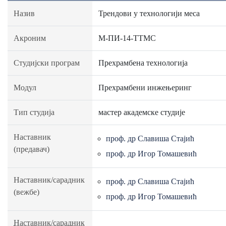
Назив
Трендови у технологији меса
Акроним
М-ПИ-14-ТТМС
Студијски програм
Прехрамбена технологија
Модул
Прехрамбени инжењеринг
Тип студија
мастер академске студије
Наставник
проф. др Славиша Стајић
(предавач)
проф. др Игор Томашевић
Наставник/сарадник
проф. др Славиша Стајић
(вежбе)
проф. др Игор Томашевић
Наставник/сарадник