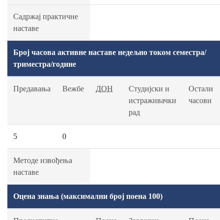
Садржај практичне
наставе
Број часова активне наставе недељно током семестра/
триместра/године
Предавања
Вежбе
ДОН
Студијски и
Остали
истраживачки
часови
рад
5
0
Методе извођења
наставе
Оцена знања (максимални број поена 100)