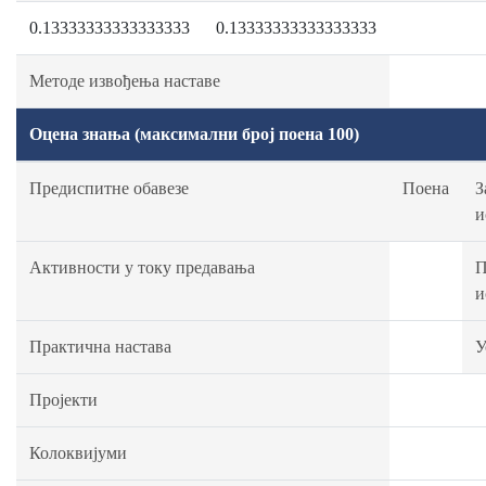
0.13333333333333333
0.13333333333333333
Методе извођења наставе
Оцена знања (максимални број поена 100)
Предиспитне обавезе
Поена
З
и
Активности у току предавања
П
и
Практична настава
У
Пројекти
Колоквијуми