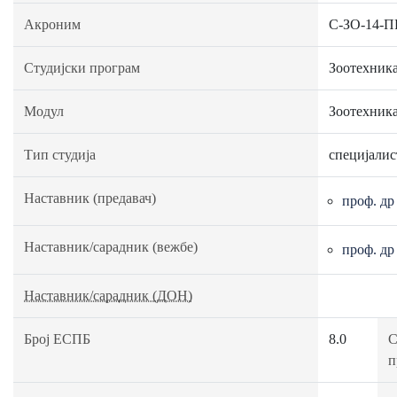
Акроним
C-ЗО-14-
Студијски програм
Зоотехник
Модул
Зоотехник
Тип студија
специјалис
Наставник (предавач)
проф. др
Наставник/сарадник (вежбе)
проф. др
Наставник/сарадник (ДОН)
Број ЕСПБ
8.0
С
п