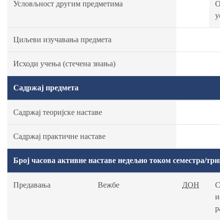
Условљност другим предметима
О
у
Циљеви изучавања предмета
Исходи учења (стечена знања)
Садржај предмета
Садржај теоријске наставе
Садржај практичне наставе
Број часова активне наставе недељно током семестра/три
Предавања
Вежбе
ДОН
С
и
р