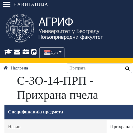
НАВИГАЦИЈА
Срп
Насловна
C-ЗО-14-ПРП -
Прихрана пчела
Спецификација предмета
Назив
Прихрана 