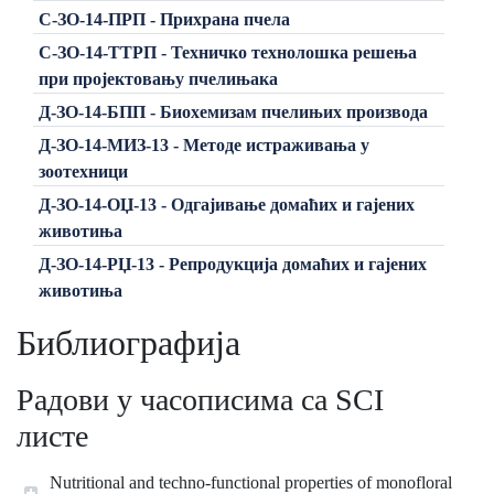
C-ЗО-14-ПРП - Прихрана пчела
C-ЗО-14-ТТРП - Техничко технолошка решења
при пројектовању пчелињака
Д-ЗО-14-БПП - Биохемизам пчелињих производа
Д-ЗО-14-МИЗ-13 - Методе истраживања у
зоотехници
Д-ЗО-14-ОЏ-13 - Одгајивање домаћих и гајених
животиња
Д-ЗО-14-РЏ-13 - Репродукција домаћих и гајених
животиња
Библиографија
Радови у часописима са SCI
листе
Nutritional and techno-functional properties of monofloral