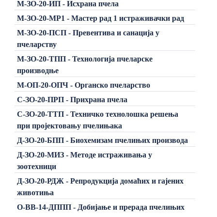
М-ЗО-20-ИП - Исхрана пчела
М-ЗО-20-МР1 - Мастер рад 1 истраживачки рад
М-ЗО-20-ПСП - Превентива и санација у
пчеларству
М-ЗО-20-ТПП - Технологија пчеларске
производње
М-ОП-20-ОПЧ - Органско пчеларство
C-ЗО-20-ПРП - Прихрана пчела
C-ЗО-20-ТТП - Техничко технолошка решења
при пројектовању пчелињака
Д-ЗО-20-БПП - Биохемизам пчелињих производа
Д-ЗО-20-МИЗ - Методе истраживања у
зоотехници
Д-ЗО-20-РДЖ - Репродукција домаћих и гајених
животиња
О-ВВ-14-ДППП - Добијање и прерада пчелињих