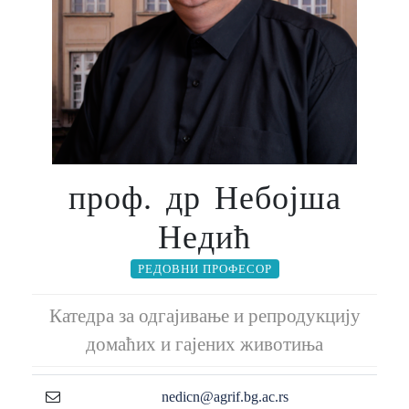
проф. др Небојша
Недић
РЕДОВНИ ПРОФЕСОР
Катедра за одгајивање и репродукцију
домаћих и гајених животиња
nedicn@agrif.bg.ac.rs