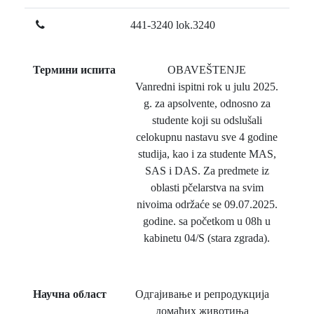
441-3240 lok.3240
Термини испита
OBAVEŠTENJE
Vanredni ispitni rok u julu 2025.
g. za apsolvente, odnosno za
studente koji su odslušali
celokupnu nastavu sve 4 godine
studija, kao i za studente MAS,
SAS i DAS. Za predmete iz
oblasti pčelarstva na svim
nivoima održaće se 09.07.2025.
godine. sa početkom u 08h u
kabinetu 04/S (stara zgrada).
Научна област
Одгајивање и репродукција
домаћих животиња