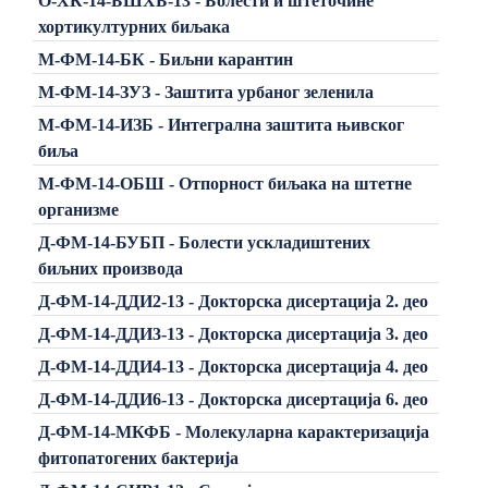
О-ХК-14-БШХБ-13 - Болести и штеточине
хортикултурних биљака
М-ФМ-14-БК - Биљни карантин
М-ФМ-14-ЗУЗ - Заштита урбаног зеленила
М-ФМ-14-ИЗБ - Интегрална заштита њивског
биља
М-ФМ-14-ОБШ - Отпорност биљака на штетне
организме
Д-ФМ-14-БУБП - Болести ускладиштених
биљних производа
Д-ФМ-14-ДДИ2-13 - Докторска дисертација 2. део
Д-ФМ-14-ДДИ3-13 - Докторска дисертација 3. део
Д-ФМ-14-ДДИ4-13 - Докторска дисертација 4. део
Д-ФМ-14-ДДИ6-13 - Докторска дисертација 6. део
Д-ФМ-14-МКФБ - Молекуларна карактеризација
фитопатогених бактерија