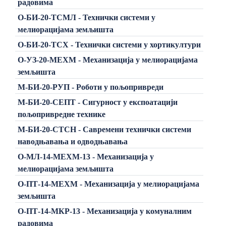
радовима
О-БИ-20-ТСМЛ - Технички системи у
мелиорацијама земљишта
О-БИ-20-ТСХ - Технички системи у хортикултури
О-УЗ-20-МЕХМ - Механизација у мелиорацијама
земљишта
М-БИ-20-РУП - Роботи у пољопривреди
М-БИ-20-СЕПТ - Сигурност у експоатацији
пољопривредне технике
М-БИ-20-СТСН - Савремени технички системи
наводњавања и одводњавања
О-МЛ-14-МЕХМ-13 - Механизација у
мелиорацијама земљишта
О-ПТ-14-МЕХМ - Механизација у мелиорацијама
земљишта
О-ПТ-14-МКР-13 - Механизација у комуналним
радовима