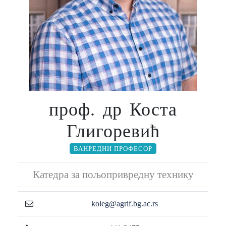
проф. др Коста
Глигоревић
ВАНРЕДНИ ПРОФЕСОР
Катедра за пољопривредну технику
koleg@agrif.bg.ac.rs