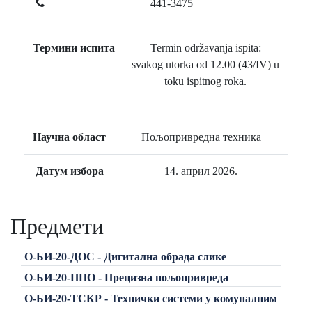
441-3475
Термини испита
Termin održavanja ispita:
svakog utorka od 12.00 (43/IV) u
toku ispitnog roka.
Научна област
Пољопривредна техника
Датум избора
14. април 2026.
Предмети
О-БИ-20-ДОС - Дигитална обрада слике
О-БИ-20-ППО - Прецизна пољопривреда
О-БИ-20-ТСКР - Технички системи у комуналним