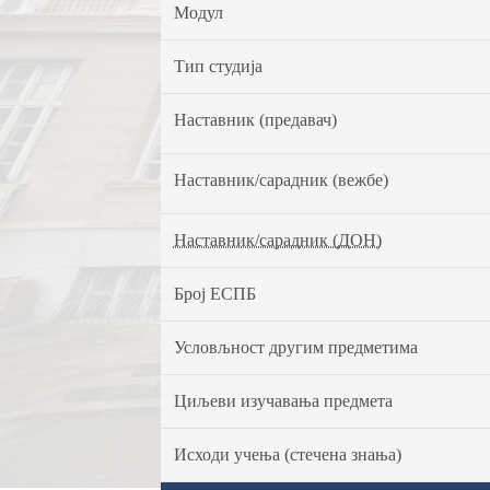
Модул
Тип студија
Наставник (предавач)
Наставник/сарадник (вежбе)
Наставник/сарадник (ДОН)
Број ЕСПБ
Условљност другим предметима
Циљеви изучавања предмета
Исходи учења (стечена знања)