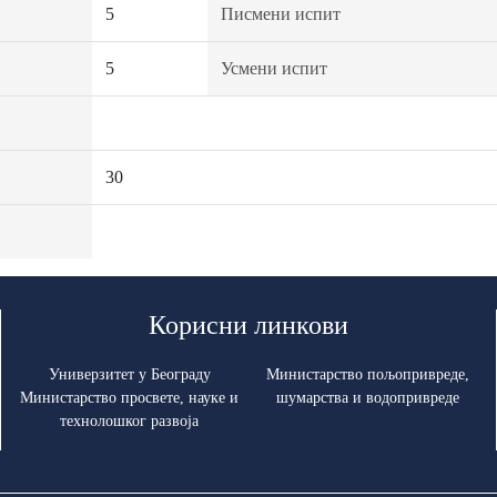
5
Писмени испит
5
Усмени испит
30
Корисни линкови
Универзитет у Београду
Министарство пољопривреде,
Министарство просвете, науке и
шумарства и водопривреде
технолошког развоја