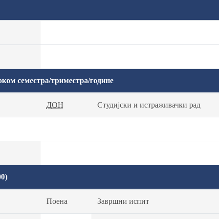
оком семестра/триместра/године
ДОН
Студијски и истраживачки рад
0)
Поена
Завршни испит