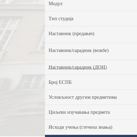
Модул
Тип студија
Наставник (предавач)
Наставник/сарадник (вежбе)
Наставник/сарадник (ДОН)
Број ЕСПБ
Условљност другим предметима
Циљеви изучавања предмета
Исходи учења (стечена знања)