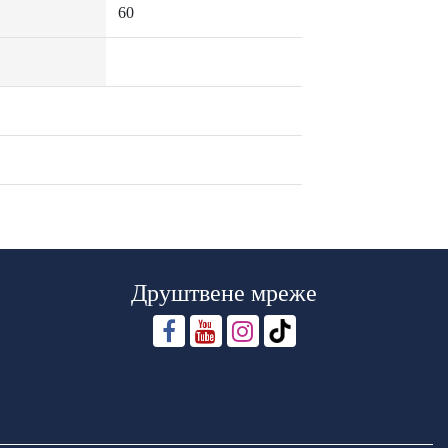
60
Друштвене мреже