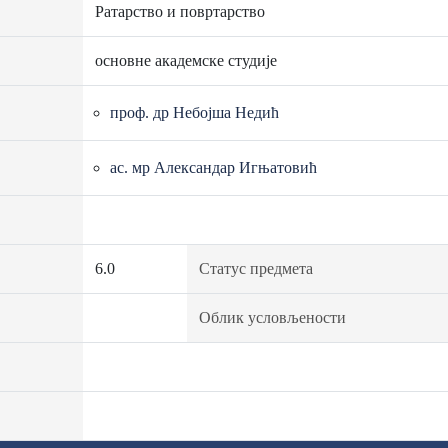
Ратарство и повртарство
основне академске студије
проф. др Небојша Недић
ас. мр Александар Игњатовић
6.0
Статус предмета
Облик условљености