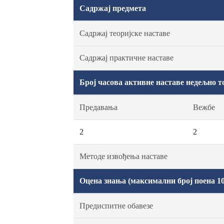
Садржај предмета
Садржај теоријске наставе
Садржај практичне наставе
Број часова активне наставе недељно т
Предавања
Вежбе
2
2
Методе извођења наставе
Оцена знања (максимални број поена 10
Предиспитне обавезе