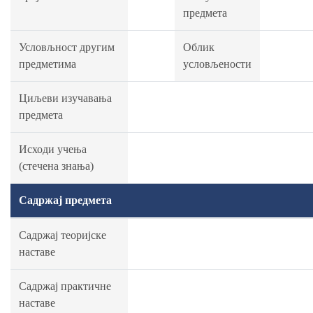
предмета
Условљност другим
Облик
предметима
условљености
Циљеви изучавања
предмета
Исходи учења
(стечена знања)
Садржај предмета
Садржај теоријске
наставе
Садржај практичне
наставе