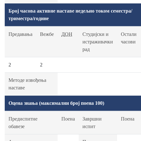
Број часова активне наставе недељно током семестра/
триместра/године
Предавања
Вежбе
ДОН
Студијски и
Остали
истраживачки
часови
рад
2
2
Методе извођења
наставе
Оцена знања (максимални број поена 100)
Предиспитне
Поена
Завршни
Поена
обавезе
испит