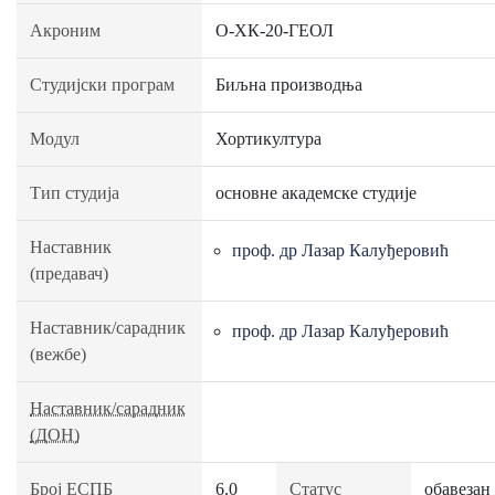
Акроним
О-ХК-20-ГЕОЛ
Студијски програм
Биљна производња
Модул
Хортикултура
Тип студија
основне академске студије
Наставник
проф. др Лазар Калуђеровић
(предавач)
Наставник/сарадник
проф. др Лазар Калуђеровић
(вежбе)
Наставник/сарадник
(ДОН)
Број ЕСПБ
6.0
Статус
обавезан