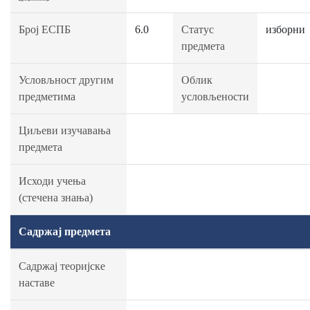
Број ЕСПБ
6.0
Статус
изборни
предмета
Условљност другим
Облик
предметима
условљености
Циљеви изучавања
предмета
Исходи учења
(стечена знања)
Садржај предмета
Садржај теоријске
наставе