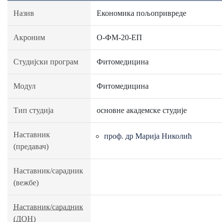
Назив
Економика пољопривреде
Акроним
О-ФМ-20-ЕП
Студијски програм
Фитомедицина
Модул
Фитомедицина
Тип студија
основне академске студије
Наставник
проф. др Марија Николић
(предавач)
Наставник/сарадник
(вежбе)
Наставник/сарадник
(ДОН)