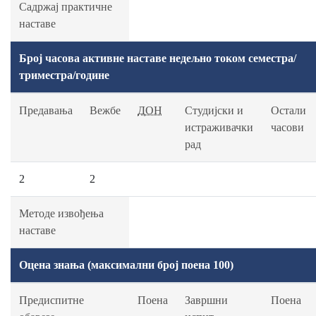
Садржај практичне
наставе
Број часова активне наставе недељно током семестра/
триместра/године
Предавања
Вежбе
ДОН
Студијски и
Остали
истраживачки
часови
рад
2
2
Методе извођења
наставе
Оцена знања (максимални број поена 100)
Предиспитне
Поена
Завршни
Поена