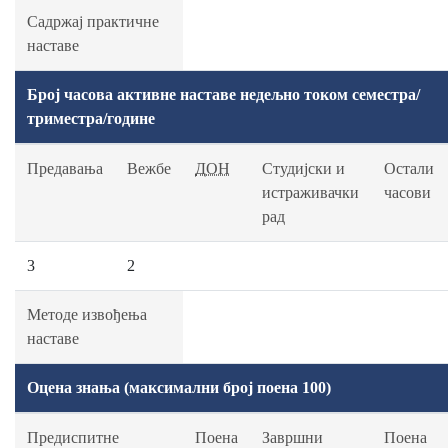
Садржај практичне
наставе
Број часова активне наставе недељно током семестра/
триместра/године
Предавања
Вежбе
ДОН
Студијски и
Остали
истраживачки
часови
рад
3
2
Методе извођења
наставе
Оцена знања (максимални број поена 100)
Предиспитне
Поена
Завршни
Поена