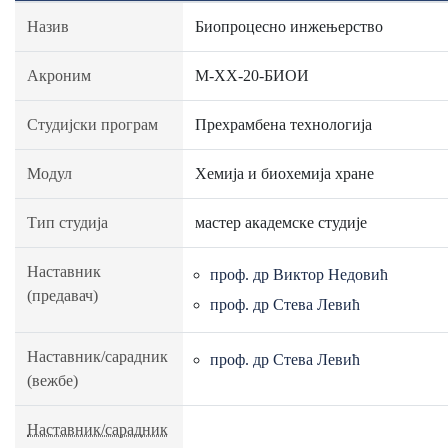
Назив
Биопроцесно инжењерство
Акроним
М-ХХ-20-БИОИ
Студијски програм
Прехрамбена технологија
Модул
Хемија и биохемија хране
Тип студија
мастер академске студије
Наставник
проф. др Виктор Недовић
(предавач)
проф. др Стева Левић
Наставник/сарадник
проф. др Стева Левић
(вежбе)
Наставник/сарадник