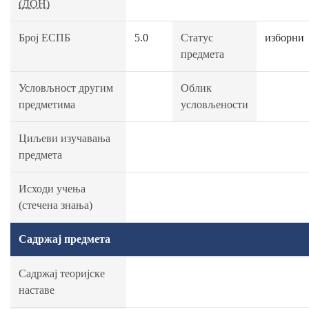
(ДОН)
Број ЕСПБ
5.0
Статус
изборни
предмета
Условљност другим
Облик
предметима
условљености
Циљеви изучавања
предмета
Исходи учења
(стечена знања)
Садржај предмета
Садржај теоријске
наставе