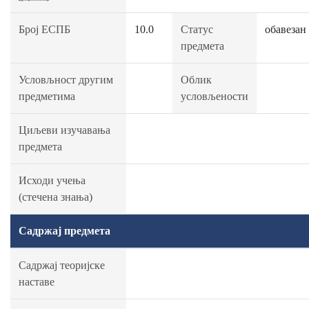
Број ЕСПБ
10.0
Статус
обавезан
предмета
Условљност другим
Облик
предметима
условљености
Циљеви изучавања
предмета
Исходи учења
(стечена знања)
Садржај предмета
Садржај теоријске
наставе