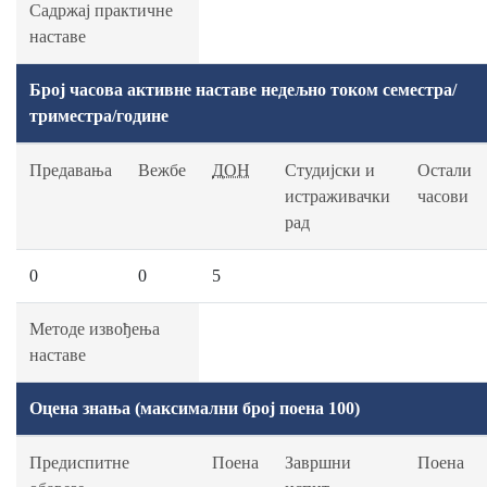
Садржај практичне
наставе
Број часова активне наставе недељно током семестра/
триместра/године
Предавања
Вежбе
ДОН
Студијски и
Остали
истраживачки
часови
рад
0
0
5
Методе извођења
наставе
Оцена знања (максимални број поена 100)
Предиспитне
Поена
Завршни
Поена