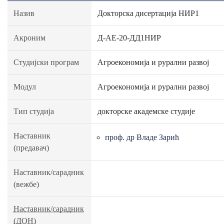
Назив
Докторска дисертација НИР1
Акроним
Д-АЕ-20-ДД1НИР
Студијски програм
Агроекономија и рурални развој
Модул
Агроекономија и рурални развој
Тип студија
докторске академске студије
Наставник
проф. др Владе Зарић
(предавач)
Наставник/сарадник
(вежбе)
Наставник/сарадник
(ДОН)