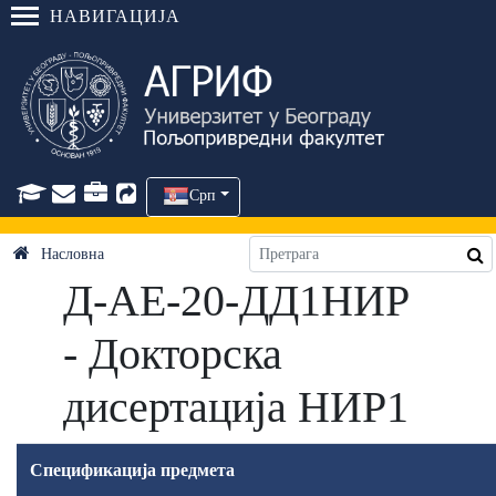
НАВИГАЦИЈА
Срп
Насловна
Д-АЕ-20-ДД1НИР
- Докторска
дисертација НИР1
Спецификација предмета