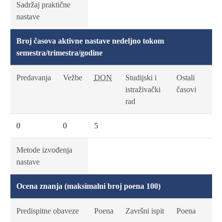
Sadržaj praktične
nastave
Broj časova aktivne nastave nedeljno tokom
semestra/trimestra/godine
Predavanja
Vežbe
DON
Studijski i
Ostali
istraživački
časovi
rad
0
0
5
Metode izvođenja
nastave
Ocena znanja (maksimalni broj poena 100)
Predispitne obaveze
Poena
Završni ispit
Poena