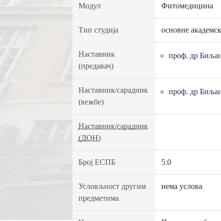
Модул
Фитомедицина
Тип студија
основне академск
Наставник
проф. др Биља
(предавач)
Наставник/сарадник
проф. др Биља
(вежбе)
Наставник/сарадник
(ДОН)
Број ЕСПБ
5.0
Условљност другим
нема услова
предметима