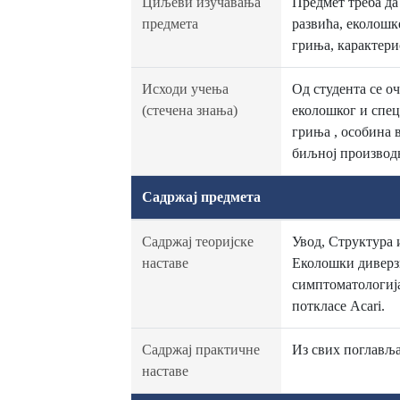
Циљеви изучавања
Предмет треба да
предмета
развића, еколошк
гриња, карактери
Исходи учења
Од студента се о
(стечена знања)
еколошког и спец
гриња , особина 
биљној производ
Садржај предмета
Садржај теоријске
Увод, Структура 
наставе
Еколошки диверзи
симптоматологија
поткласе Acari.
Садржај практичне
Из свих поглавља
наставе