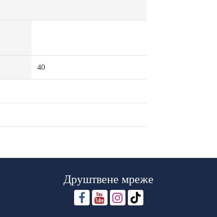
40
Друштвене мреже