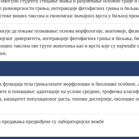
 омогући студенту стицање знања и разумевање основне грађе и
е разноврсности гриња, интеракције фитофагних гриња и биљак
стике виших таксона и економски значајних врста у биљној про
чекује да покаже познавање: основа морфологије, анатомије, физи
ијског диверзитета, интеракције фитофагних гриња и биљака, б
виших таксона ове групе животиња као и врста које су најчешће 
њи.
и функција тела гриња:опште морфолошке и биолошке особине, а
те и понашање: адаптације на услове средине, трофичка класиф
, капацитет популационог раста, типови дисперзије, еколошке о
 предавања предвиђене су лабораторијске вежбе