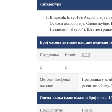
Литература
Видовић, Б. (2019): Акарологија пр
Основи акарологије, Слово љубве. Б
Петановић, Р. (2004): Штетне гриње
Број часова активне наставе недељно т
Предавања
Вежбе
ДОН
2
2
Методе извођења
Предавања у ком
наставе
разчитом обиму. 
Оцена знања (максимални број поена 10
Предиспитне
Поена