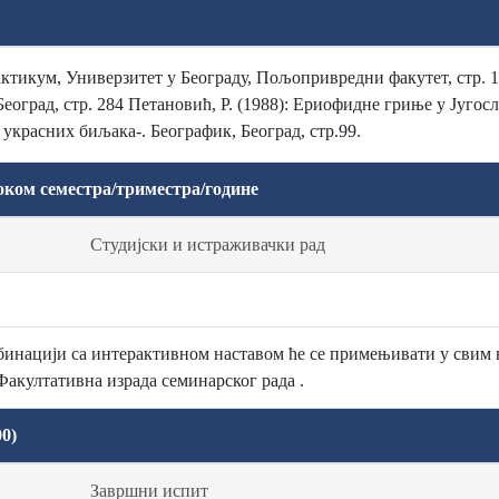
актикум, Универзитет у Београду, Пољопривредни факутет, стр. 15
еоград, стр. 284 Петановић, Р. (1988): Ериофидне гриње у Југосл
 украсних биљака-. Беографик, Београд, стр.99.
оком семестра/триместра/године
Студијски и истраживачки рад
бинацији са интерактивном наставом ће се примењивати у свим
Факултативна израда семинарског рада .
0)
Завршни испит