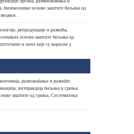
 функције органа, размножавања и
а, биоеколошке основе заштите биљака од
изводњи.
ологије, репродукције и развића,
иолошких основа заштите биљака од
штеточине и оних које су корисне у
натомија, разножабање и развиће;
икација, интеракција биљака и гриња,
снове заштите од гриња, Систематика