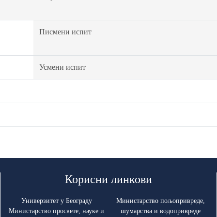
Писмени испит
Усмени испит
Корисни линкови
Универзитет у Београду
Министарство пољопривреде,
Министарство просвете, науке и
шумарства и водопривреде