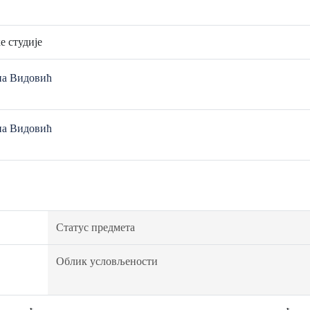
е студије
на Видовић
на Видовић
Статус предмета
Облик условљености