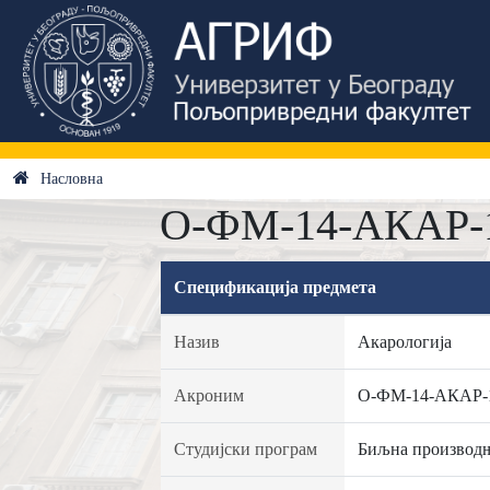
Насловна
О-ФМ-14-АКАР-13
Спецификација предмета
Назив
Акарологија
Акроним
О-ФМ-14-АКАР-
Студијски програм
Биљна производ