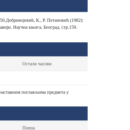
0.Добривојевић, К., Р. Петановић (1982):
авији. Научна књига, Београд. стр.159.
Остали часови
 наставним поглављима предмета у
Поена