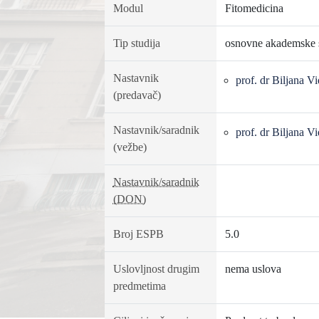
Modul
Fitomedicina
Tip studija
osnovne akademske s
Nastavnik
prof. dr Biljana V
(predavač)
Nastavnik/saradnik
prof. dr Biljana V
(vežbe)
Nastavnik/saradnik
(DON)
Broj ESPB
5.0
Uslovljnost drugim
nema uslova
predmetima