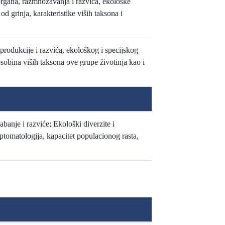
organa, razmnožavanja i razvića, ekološke
 od grinja, karakteristike viših taksona i
produkcije i razvića, ekološkog i specijskog
, osobina viših taksona ove grupe životinja kao i
banje i razviće; Ekološki diverzite i
imptomatologija, kapacitet populacionog rasta,