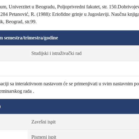
um, Univerzitet u Beogradu, Poljoprivredni fakutet, str. 150.Dobrivoje
 284 Petanović, R. (1988): Eriofidne grinje u Jugoslaviji. Naučna knjig
ik, Beograd, str.99.
m semestra/trimestra/godine
Studijski i istraživački rad
ciji sa interaktivnom nastavom će se primenjivati u svim nastavnim p
seminarskog rada .
)
Završni ispit
Pismeni ispit