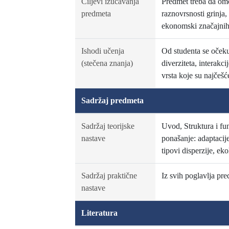
Ciljevi izučavanja
Predmet treba da omo
predmeta
raznovrsnosti grinja, 
ekonomski značajnih 
Ishodi učenja
Od studenta se očeku
(stečena znanja)
diverziteta, interakci
vrsta koje su najčešć
Sadržaj predmeta
Sadržaj teorijske
Uvod, Struktura i fun
nastave
ponašanje: adaptacije
tipovi disperzije, ek
Sadržaj praktične
Iz svih poglavlja pr
nastave
Literatura