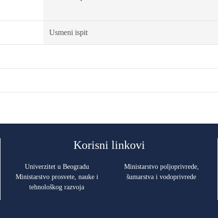
Usmeni ispit
Korisni linkovi
Univerzitet u Beogradu
Ministarstvo poljoprivrede,
Ministarstvo prosvete, nauke i
šumarstva i vodoprivrede
tehnološkog razvoja