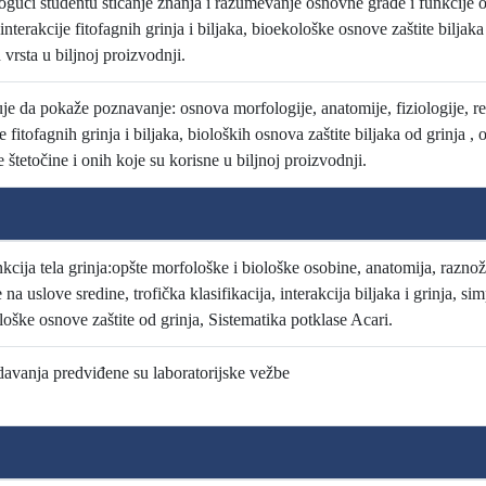
gući studentu sticanje znanja i razumevanje osnovne građe i funkcije 
interakcije fitofagnih grinja i biljaka, bioekološke osnove zaštite biljaka
vrsta u biljnoj proizvodnji.
je da pokaže poznavanje: osnova morfologije, anatomije, fiziologije, re
je fitofagnih grinja i biljaka, bioloških osnova zaštite biljaka od grinja 
e štetočine i onih koje su korisne u biljnoj proizvodnji.
kcija tela grinja:opšte morfološke i biološke osobine, anatomija, raznoža
 na uslove sredine, trofička klasifikacija, interakcija biljaka i grinja, s
ološke osnove zaštite od grinja, Sistematika potklase Acari.
edavanja predviđene su laboratorijske vežbe