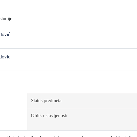
tudije
idović
idović
Status predmeta
Oblik uslovljenosti