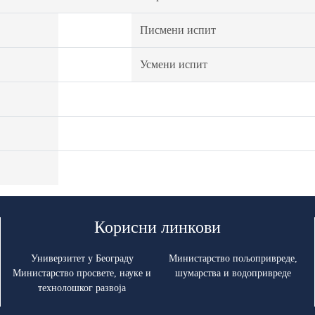
Писмени испит
Усмени испит
Корисни линкови
Универзитет у Београду
Министарство пољопривреде,
Министарство просвете, науке и
шумарства и водопривреде
технолошког развоја