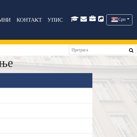
МНИ
КОНТАКТ
УПИС
Срп
ање