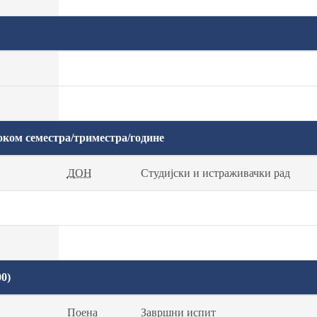
оком семестра/триместра/године
ДОН
Студијски и истраживачки рад
0)
Поена
Завршни испит