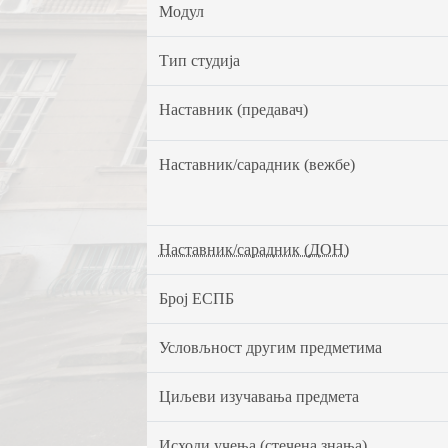
Модул
Тип студија
Наставник (предавач)
Наставник/сарадник (вежбе)
Наставник/сарадник (ДОН)
Број ЕСПБ
Условљност другим предметима
Циљеви изучавања предмета
Исходи учења (стечена знања)