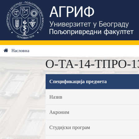
Насловна
О-ТА-14-ТПРО-13
Спецификација предмета
Назив
Акроним
Студијски програм