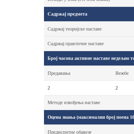
Садржај предмета
Садржај теоријске наставе
Садржај практичне наставе
Број часова активне наставе недељно т
Предавања
Вежбе
2
2
Методе извођења наставе
Оцена знања (максимални број поена 10
Предиспитне обавезе