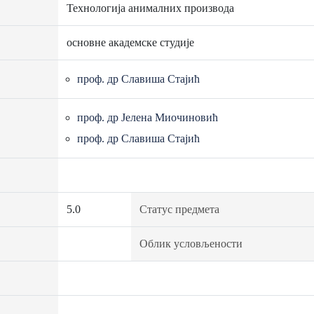
Технологија анималних производа
основне академске студије
проф. др Славиша Стајић
проф. др Јелена Миочиновић
проф. др Славиша Стајић
5.0
Статус предмета
Облик условљености