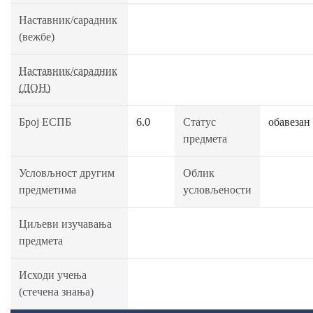
Наставник/сарадник
(вежбе)
Наставник/сарадник
(ДОН)
Број ЕСПБ
6.0
Статус
обавезан
предмета
Условљност другим
Облик
предметима
условљености
Циљеви изучавања
предмета
Исходи учења
(стечена знања)