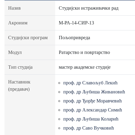
Назив
Студијски истраживачки рад
Акроним
М-РА-14-СИР-13
Студијски програм
Пољопривреда
Модул
Ратарство и повртарство
Тип студија
мастер академске студије
Наставник
проф. др Славољуб Лекић
(предавач)
проф. др Љубиша Живановић
проф. др Ђорђе Моравчевић
проф. др Александар Симић
проф. др Љубиша Коларић
проф. др Саво Вучковић