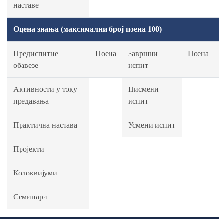
наставе
Оцена знања (максимални број поена 100)
Предиспитне
Поена
Завршни
Поена
обавезе
испит
Активности у току
Писмени
предавања
испит
Практична настава
Усмени испит
Пројекти
Колоквијуми
Семинари