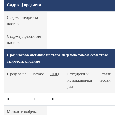
Садржај предмета
Садржај теоријске
наставе
Садржај практичне
наставе
Број часова активне наставе недељно током семестра/
триместра/године
Предавања
Вежбе
ДОН
Студијски и
Остали
истраживачки
часови
рад
0
0
10
Методе извођења