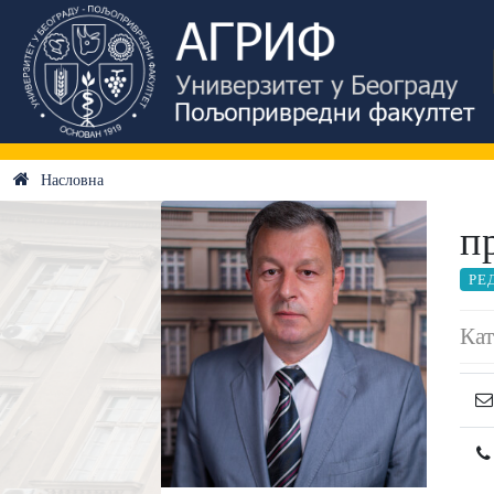
Насловна
п
РЕ
Кат