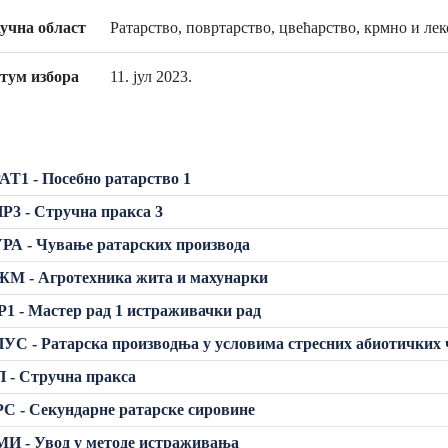
учна област
Ратарство, повртарство, цвећарство, крмно и ле
тум избора
11. јул 2023.
АТ1 - Посебно ратарство 1
Р3 - Стручна пракса 3
РА - Чување ратарских производа
ЖМ - Агротехника жита и махунарки
1 - Мастер рад 1 истраживачки рад
УС - Ратарска производња у условима стресних абиотичких
 - Стручна пракса
С - Секундарне ратарске сировине
И - Увод у методе истраживања