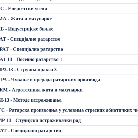
С - Енергетски усеви
МА - Жита и махунарке
Б - Индустријске биљке
АТ - Специјално ратарство
АТ - Специјално ратарство
А1-13 - Посебно ратарство 1
Р3-13 - Стручна пракса 3
РА - Чување и прерада ратарских производа
ЖМ - Агротехника жита и махунарки
-13 - Методе истраживања
С - Ратарска производња у условима стресних абиотичких ч
Р-13 - Студијски истраживачки рад
АТ - Специјално ратарство