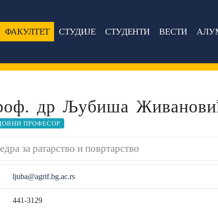
ФАКУЛТЕТ
СТУДИЈЕ
СТУДЕНТИ
ВЕСТИ
АЛУ
роф. др Љубиша Живанови
ДОВНИ ПРОФЕСОР
едра за ратарство и повртарство
ljuba@agrif.bg.ac.rs
441-3129