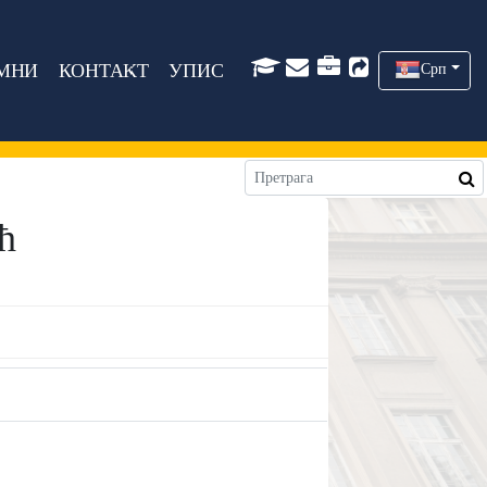
МНИ
КОНТАКТ
УПИС
Срп
ћ