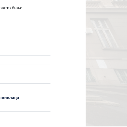
ковито биље
 чинилаца