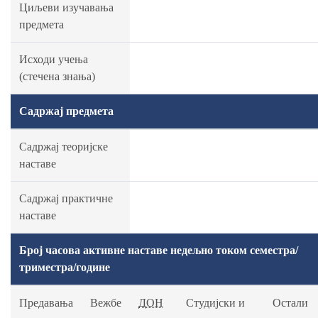
Циљеви изучавања
предмета
Исходи учења
(стечена знања)
Садржај предмета
Садржај теоријске
наставе
Садржај практичне
наставе
Број часова активне наставе недељно током семестра/
триместра/године
Предавања
Вежбе
ДОН
Студијски и
Остали