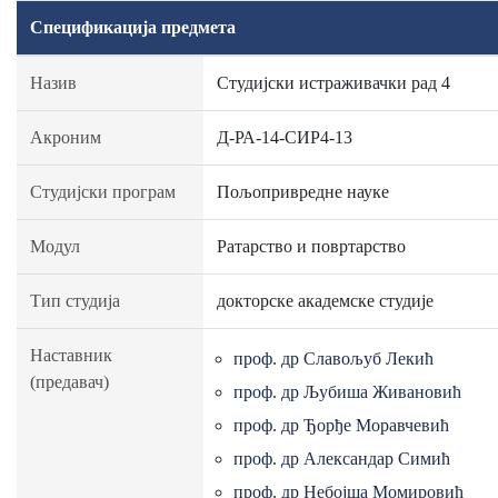
Спецификација предмета
Назив
Студијски истраживачки рад 4
Акроним
Д-РА-14-СИР4-13
Студијски програм
Пољопривредне науке
Модул
Ратарство и повртарство
Тип студија
докторске академске студије
Наставник
проф. др Славољуб Лекић
(предавач)
проф. др Љубиша Живановић
проф. др Ђорђе Моравчевић
проф. др Александар Симић
проф. др Небојша Момировић