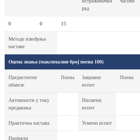
истраживачки
часови
рад
0
0
15
Методе извођења
наставе
Оцена знања (максимални број поена 100)
Предиспитне
Поена
Завршни
Поена
обавезе
испит
Активности у току
Писмени
предавања
испит
Практична настава
Усмени испит
Пројекти