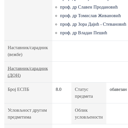
проф. др Славен Продановић
проф. др Томислав Живановић
проф. др Зора Дајић - Стевановић
проф. др Владан Пешић
Наставник/сарадник
(вежбе)
Наставник/сарадник
(ДОН)
Број ЕСПБ
8.0
Статус
обавезан
предмета
Условљност другим
Облик
предметима
условљености