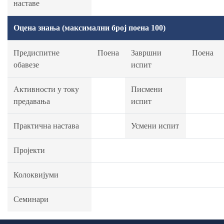
наставе
Оцена знања (максимални број поена 100)
Предиспитне
Поена
Завршни
Поена
обавезе
испит
Активности у току
Писмени
предавања
испит
Практична настава
Усмени испит
Пројекти
Колоквијуми
Семинари