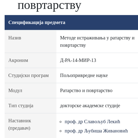
повртарству
Спецификација предмета
Назив
Методе истраживања у ратарству и
повртарству
Акроним
Д-РА-14-МИР-13
Студијски програм
Пољопривредне науке
Модул
Ратарство и повртарство
Тип студија
докторске академске студије
Наставник
проф. др Славољуб Лекић
(предавач)
проф. др Љубиша Живановић