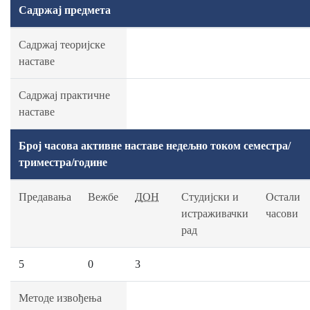
Садржај предмета
Садржај теоријске
наставе
Садржај практичне
наставе
Број часова активне наставе недељно током семестра/
триместра/године
Предавања
Вежбе
ДОН
Студијски и
Остали
истраживачки
часови
рад
5
0
3
Методе извођења