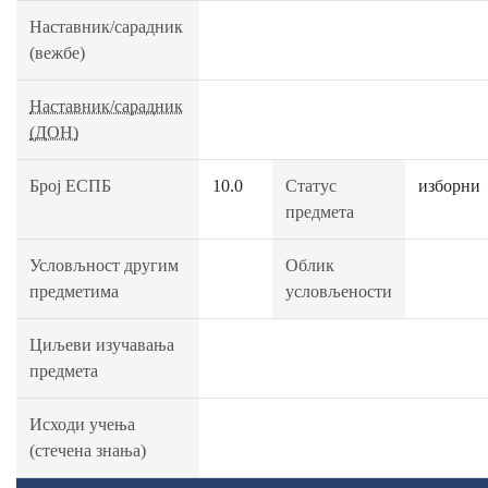
Наставник/сарадник
(вежбе)
Наставник/сарадник
(ДОН)
Број ЕСПБ
10.0
Статус
изборни
предмета
Условљност другим
Облик
предметима
условљености
Циљеви изучавања
предмета
Исходи учења
(стечена знања)