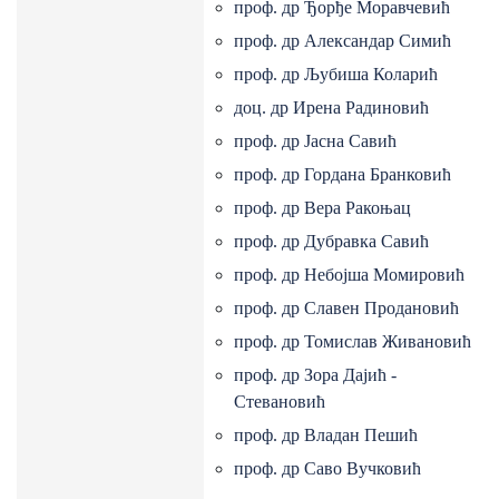
проф. др Ђорђе Моравчевић
проф. др Александар Симић
проф. др Љубиша Коларић
доц. др Ирена Радиновић
проф. др Јасна Савић
проф. др Гордана Бранковић
проф. др Вера Ракоњац
проф. др Дубравка Савић
проф. др Небојша Момировић
проф. др Славен Продановић
проф. др Томислав Живановић
проф. др Зора Дајић -
Стевановић
проф. др Владан Пешић
проф. др Саво Вучковић