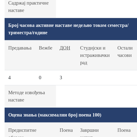
Садржај практичне
наставе
Број часова активне наставе недељно током семестра/
триместра/године
Предавања
Вежбе
ДОН
Студијски и
Остали
истраживачки
часови
рад
4
0
3
Методе извођења
наставе
Оцена знања (максимални број поена 100)
Предиспитне
Поена
Завршни
Поена