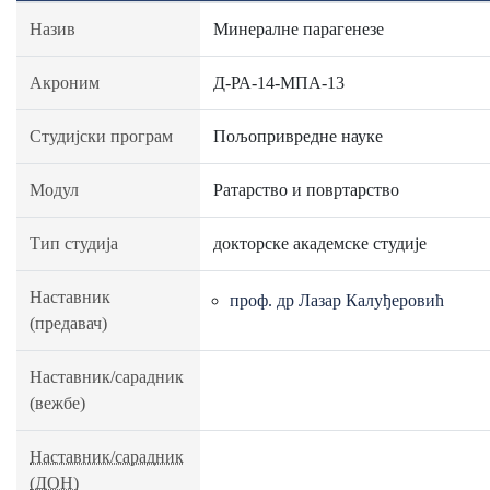
Назив
Минералне парагенезе
Акроним
Д-РА-14-МПА-13
Студијски програм
Пољопривредне науке
Модул
Ратарство и повртарство
Тип студија
докторске академске студије
Наставник
проф. др Лазар Калуђеровић
(предавач)
Наставник/сарадник
(вежбе)
Наставник/сарадник
(ДОН)