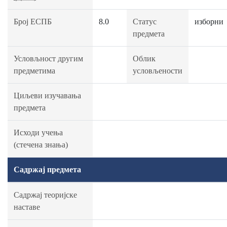
Број ЕСПБ
8.0
Статус
изборни
предмета
Условљност другим
Облик
предметима
условљености
Циљеви изучавања
предмета
Исходи учења
(стечена знања)
Садржај предмета
Садржај теоријске
наставе