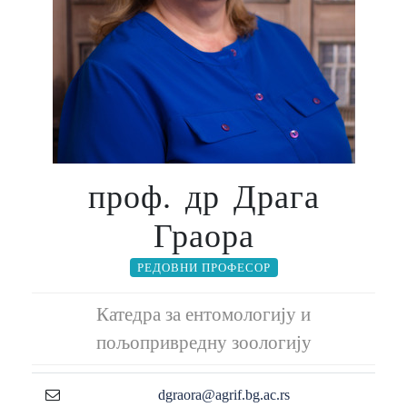
проф. др Драга
Граора
РЕДОВНИ ПРОФЕСОР
Катедра за ентомологију и
пољопривредну зоологију
dgraora@agrif.bg.ac.rs