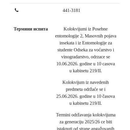
441-3181
Термини испита
Kolokvijumi iz Posebne
entomologije 2, Masovnih pojava
insekata i iz Entomologije za
studente Odseka za voćarstvo i
vinogradarstvo, odrzace se
10.06.2026. godine u 10 casova
u kabinetu 219/II.
Kolokvijum iz navedenih
predmeta održaće se i
25.06.2026. godine u 10 časova
u kabinetu 219/II.
Termini održavanja kolokvijuma
za generaciju 2025/26 ce biti
istaknuti od strane angažovanih