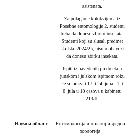
asistenata.
Za polaganje kolokvijuma iz
Posebne entomologije 2, studenti
treba da donesu zbirku insekata.
Studenti koji su slusali predmet
skolske 2024/25, nisu u obavezi
da donesu zbirku insekata.
Ispiti iz navedenih predmeta u
junskom i julskom ispitnom roku
ce se odrzati 17. i 24. juna i 1. i
8. jula u 10 casova u kabinetu
219/II.
Научна област
Ентомологија и пољопривредна
зоологија