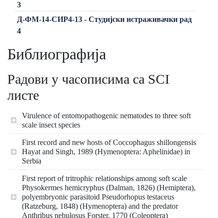
3
Д-ФМ-14-СИР4-13 - Студијски истраживачки рад
4
Библиографија
Радови у часописима са SCI
листе
Virulence of entomopathogenic nematodes to three soft
scale insect species
First record and new hosts of Coccophagus shillongensis
Hayat and Singh, 1989 (Hymenoptera: Aphelinidae) in
Serbia
First report of tritrophic relationships among soft scale
Physokermes hemicryphus (Dalman, 1826) (Hemiptera),
polyembryonic parasitoid Pseudorhopus testaceus
(Ratzeburg, 1848) (Hymenoptera) and the predator
Anthribus nebulosus Forster, 1770 (Coleoptera)