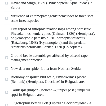
Hayat and Singh, 1989 (Hymenoptera: Aphelinidae) in
Serbia
Virulence of entomopathogenic nematodes to three soft
scale insect species
First report of tritrophic relationships among soft scale
Physokermes hemicryphus (Dalman, 1826) (Hemiptera),
polyembryonic parasitoid Pseudorhopus testaceus
(Ratzeburg, 1848) (Hymenoptera) and the predator
Anthribus nebulosus Forster, 1770 (Coleoptera)
Ground beetle assemblages affected by oilseed rape
management practice.
New data on spider fauna from Nothern Serbia
Bionomy of spruce bud scale, Physokermes piceae
(Schrank) (Hemiptera: Coccidae) in Belgrade area
Carulaspis juniperi (Bouche) - juniper pest (Juniperus
spp.) in Belgrade area.
Oligotrophus betheli Felt (Diptera : Cecidomyiidae), a