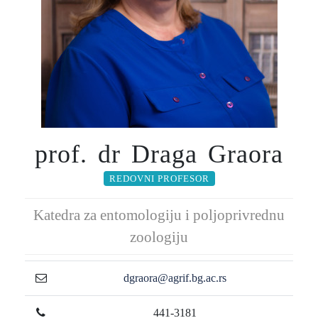
prof. dr Draga Graora
REDOVNI PROFESOR
Katedra za entomologiju i poljoprivrednu
zoologiju
dgraora@agrif.bg.ac.rs
441-3181