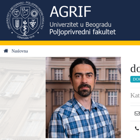
Naslovna
d
DO
Kat