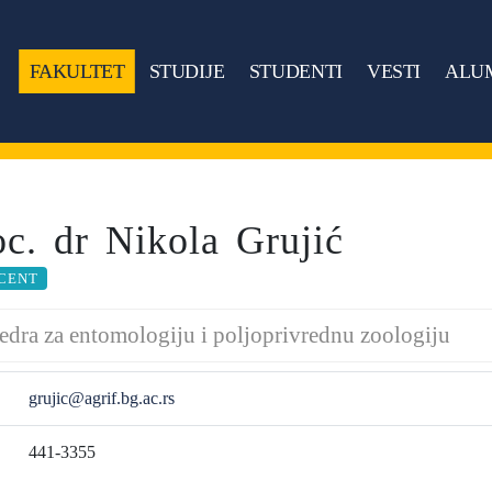
FAKULTET
STUDIJE
STUDENTI
VESTI
ALU
oc. dr Nikola Grujić
CENT
edra za entomologiju i poljoprivrednu zoologiju
grujic@agrif.bg.ac.rs
441-3355