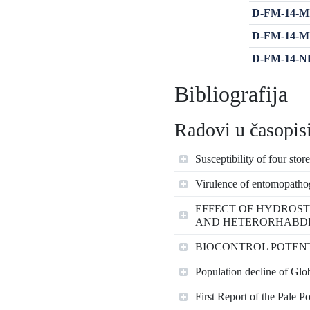
D-FM-14-MIN
D-FM-14-MIŠ
D-FM-14-NE
Bibliografija
Radovi u časopisi
Susceptibility of four sto
Virulence of entomopathoge
EFFECT OF HYDROSTA
AND HETERORHABDI
BIOCONTROL POTENT
Population decline of Glo
First Report of the Pale 