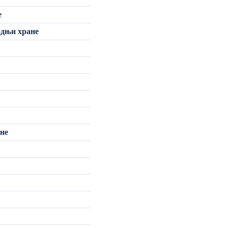
е
одњи хране
ане