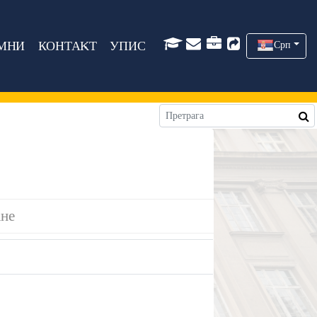
МНИ
КОНТАКТ
УПИС
Срп
ане