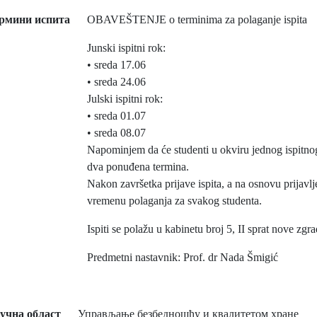
рмини испита
OBAVEŠTENJE o terminima za polaganje ispita
Junski ispitni rok:
• sreda 17.06
• sreda 24.06
Julski ispitni rok:
• sreda 01.07
• sreda 08.07
Napominjem da će studenti u okviru jednog ispitno
dva ponuđena termina.
Nakon završetka prijave ispita, a na osnovu prijavlj
vremenu polaganja za svakog studenta.
Ispiti se polažu u kabinetu broj 5, II sprat nove zgra
Predmetni nastavnik: Prof. dr Nada Šmigić
учна област
Управљање безбедношћу и квалитетом хране