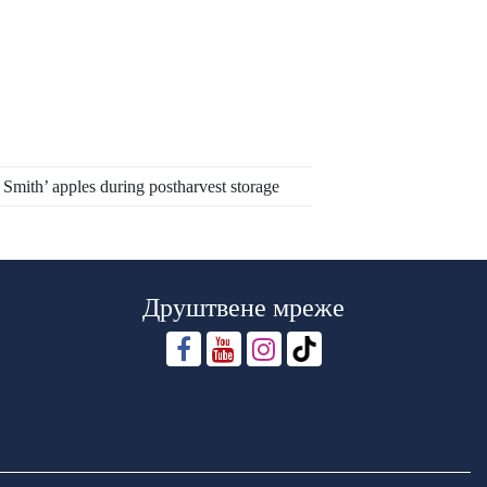
Smith’ apples during postharvest storage
Друштвене мреже