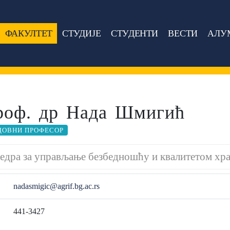
ФАКУЛТЕТ
СТУДИЈЕ
СТУДЕНТИ
ВЕСТИ
АЛУ
роф. др Нада Шмигић
ДОВНИ ПРОФЕСОР
едра за управљање безбедношћу и квалитетом хр
nadasmigic@agrif.bg.ac.rs
441-3427