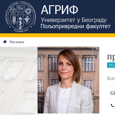
Насловна
п
РЕ
Кат