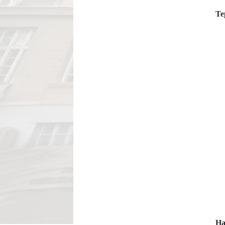
Те
На