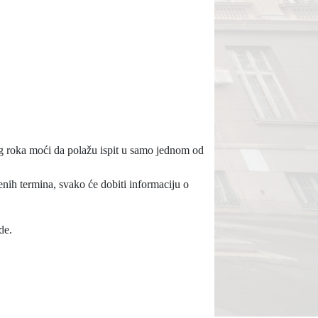
g roka moći da polažu ispit u samo jednom od
enih termina, svako će dobiti informaciju o
de.