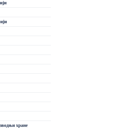
ији
рији
изводњи хране