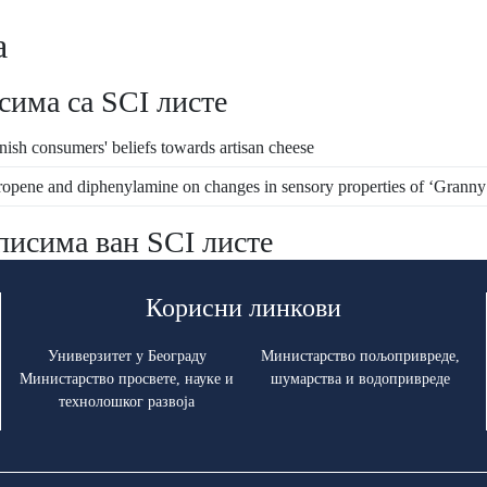
а
сима са SCI листе
nish consumers' beliefs towards artisan cheese
ropene and diphenylamine on changes in sensory properties of ‘Granny 
писима ван SCI листе
Корисни линкови
Универзитет у Београду
Министарство пољопривреде,
Министарство просвете, науке и
шумарства и водопривреде
технолошког развоја