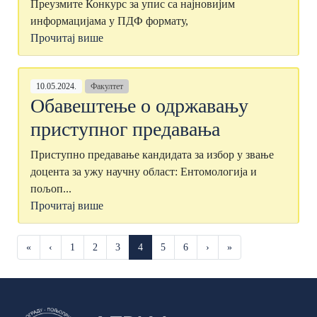
Преузмите Конкурс за упис са најновијим
информацијама у ПДФ формату,
Прочитај више
10.05.2024.
Факултет
Обавештење о одржавању
приступног предавања
Приступно предавање кандидата за избор у звање
доцента за ужу научну област: Ентомологија и
пољоп...
Прочитај више
«
‹
1
2
3
4
5
6
›
»