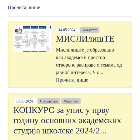
Прочитај више
14.05.2024.
Факултет
МИСЛИлишТЕ
Мислилиште је образовано
као академски простор
отворене расправе о темама oд
јавног интереса. У о...
Прочитај више
13.05.2024.
Студентске
Факултет
КОНКУРС за упис у прву
годину основних академских
студија школске 2024/2...