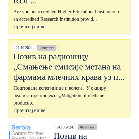
RDI ...
Are you an accredited Higher Educational Institution or
an accredited Research Institution provid...
Прочитај више
21.10.2024.
Факултет
Позив на радионицу
„Смањење емисије метана на
фармама млечних крава уз п...
Поштованe колегинице и колеге, У оквиру
реализације пројекта „Mitigation of methane
productio...
Прочитај више
14.10.2024.
Факултет
Позив на