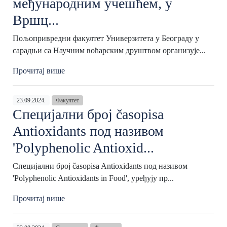
међународним учешћем, у
Вршц...
Пољопривредни факултет Универзитета у Београду у
сарадњи са Научним воћарским друштвом организује...
Прочитај више
23.09.2024.
Факултет
Специјални број časopisa
Antioxidants под називом
'Polyphenolic Antioxid...
Специјални број časopisa Antioxidants под називом
'Polyphenolic Antioxidants in Food', уређују пр...
Прочитај више