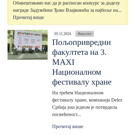
Обавештавамо вас да је расписан конкурс за доделу
награде Задужбине Ђоке Влајковића за најбоље на...
Прочитај више
05.11.2024.
Факултет
Пољопривредни
факултета на 3.
MAXI
Националном
фестивалу хране
На трећем Националном
фестивалу хране, компанија Delez
Србија још једном је потврдила
посвећеност...
Прочитај више