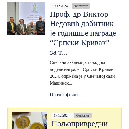
19.12.2024.
Факултет
Проф. др Виктор
Недовић добитник
је годишње награде
“Српски Кривак”
за т...
Свечана академија поводом
доделе награде “Српски Кривак”
2024. одржана је у Свечаној сали
Машинск...
Прочитај више
17.12.2024.
Факултет
Пољопривредни