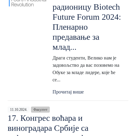
радионицу Biotech
Future Forum 2024:
Пленарно
предавање за
млад...
Драги студенти, Велико нам је
задовољство да вас позовемо на
Обуке за младе лидере, које ће
се...
Прочитај више
11.10.2024.
Факултет
17. Конгрес воћара и
виноградара Србије са