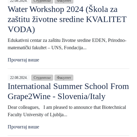
22.08.2024.
Студентске
Факултет
Water Workshop 2024 (Škola za
zaštitu životne sredine KVALITET
VODA)
Edukativni centar za zaštitu životne sredine EDEN, Prirodno-
matematički fakultet – UNS, Fondacija...
Прочитај више
22.08.2024.
Студентске
Факултет
International Summer School From
Grape2Wine - Slovenia/Italy
Dear colleagues, I am pleased to announce that Biotechnical
Faculty University of Ljublja...
Прочитај више