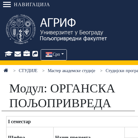
НАВИГАЦИЈА
Срп
СТУДИЈЕ
Мастер академске студије
Студијски про
Модул: ОРГАНСКА
ПОЉОПРИВРЕДА
I семестар
Шифра
Назив предмета