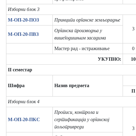
Изборни блок 3
М-ОП-20-ПОЗ
Принципи органске земљорадње
3
Органска производња у
М-ОП-20-ПВЗ
вишегодишњим засадима
Мастер рад - истраживање
0
УКУПНО:
10
II семестар
Шифра
Назив предмета
П
Изборни блок 4
Прописи, контрола и
М-ОП-20-ПКС
сертификација у органској
пољопривреди
3