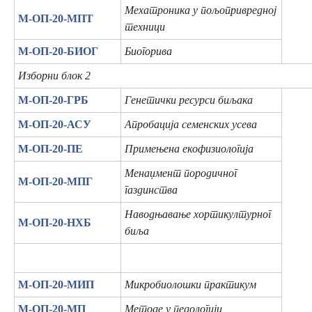
Мехатроника у пољопривредној
М-ОП-20-МПТ
техници
М-ОП-20-БИОГ
Биогорива
Изборни блок 2
М-ОП-20-ГРБ
Генетички ресурси биљака
М-ОП-20-АСУ
Апробација семенских усева
М-ОП-20-ПЕ
Примењена екофизиологија
Менаџмент породичног
М-ОП-20-МПГ
газдинства
Наводњавање хортикултурног
М-ОП-20-НХБ
биља
М-ОП-20-МИП
Микробиолошки практикум
М-ОП-20-МП
Методе у педологији