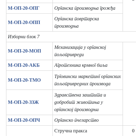
М-ОП-20-ОПГ
Органска производња грожђа
Органска повртарска
М-ОП-20-ОПП
производња
Изборни блок 7
Механизација у органској
М-ОП-20-МОП
пољопривреди
М-ОП-20-АКБ
Агротехника крмног биља
Трговински маркетинг органских
М-ОП-20-ТМО
пољопривредних производа
Здравствена заштита и
М-ОП-20-ЗЗЖ
добробит животиња у
органској производњи
М-ОП-20-ОПЧ
Органско пчеларство
Стручна пракса
0