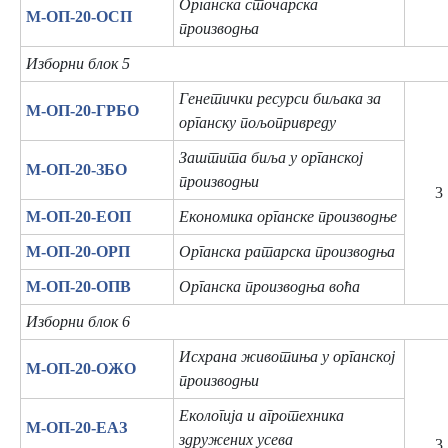
Органска сточарска
М-ОП-20-ОСП
производња
Изборни блок 5
Генетички ресурси биљака за
М-ОП-20-ГРБО
органску пољопривреду
Заштита биља у органској
М-ОП-20-ЗБО
производњи
3
М-ОП-20-ЕОП
Економика органске производње
М-ОП-20-ОРП
Органска ратарска производња
М-ОП-20-ОПВ
Органска производња воћа
Изборни блок 6
Исхрана животиња у органској
М-ОП-20-ОЖО
производњи
Екологија и агротехника
М-ОП-20-ЕАЗ
здружених усева
3