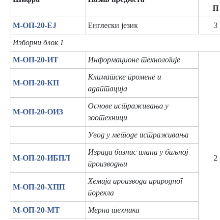
П
М-ОП-20-ЕЈ
Енглески језик
3
Изборни блок 1
М-ОП-20-ИТ
Информационе технологије
Климатске промене и
М-ОП-20-КП
адаптација
Основе истраживања у
М-ОП-20-ОИЗ
зоотехници
Увод у методе истраживања
Израда бизнис плана у биљној
М-ОП-20-ИБПЛ
2
производњи
Хемија производа природног
М-ОП-20-ХПП
порекла
М-ОП-20-МТ
Мерна техника