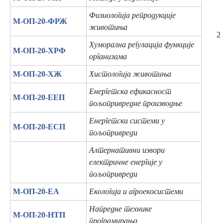
Физиологија репродукције
М-ОП-20-ФРЖ
животиња
2
Хуморална регулација функције
М-ОП-20-ХРФ
организама
М-ОП-20-ХЖ
Хистологија животиња
Енергетска ефикасност
М-ОП-20-ЕЕП
пољопривредне производње
Енергетски системи у
М-ОП-20-ЕСП
пољопривреди
Алтернативни извори
електричне енергије у
пољопривреди
М-ОП-20-ЕА
Екологија и агроекосистеми
Напредне технике
М-ОП-20-НТП
програмирања