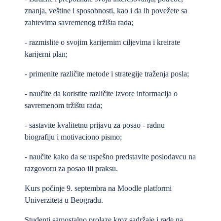
znanja, veštine i sposobnosti, kao i da ih povežete sa
zahtevima savremenog tržišta rada;
- razmislite o svojim karijernim ciljevima i kreirate
karijerni plan;
- primenite različite metode i strategije traženja posla;
- naučite da koristite različite izvore informacija o
savremenom tržištu rada;
- sastavite kvalitetnu prijavu za posao - radnu
biografiju i motivaciono pismo;
- naučite kako da se uspešno predstavite poslodavcu na
razgovoru za posao ili praksu.
Kurs počinje 9. septembra na Moodle platformi
Univerziteta u Beogradu.
Studenti samostalno prolaze kroz sadržaje i rade na