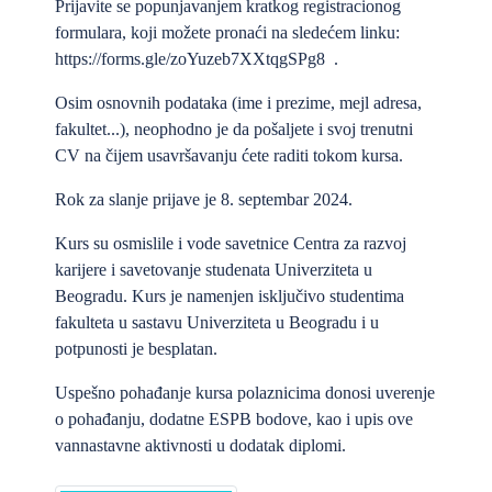
Prijavite se popunjavanjem kratkog registracionog
formulara
, koji možete pronaći na sledećem linku:
https://forms.gle/zoYuzeb7XXtqgSPg8
.
Osim osnovnih podataka (ime i prezime, mejl adresa,
fakultet...), neophodno je da pošaljete i svoj trenutni
CV na čijem usavršavanju ćete raditi tokom kursa.
Rok za slanje prijave je 8. septembar 2024.
Kurs su osmislile i vode savetnice Centra za razvoj
karijere i savetovanje studenata Univerziteta u
Beogradu. Kurs je namenjen isključivo studentima
fakulteta u sastavu Univerziteta u Beogradu i u
potpunosti je besplatan.
Uspešno pohađanje kursa polaznicima donosi uverenje
o pohađanju, dodatne ESPB bodove, kao i upis ove
vannastavne aktivnosti u dodatak diplomi.