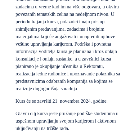
zadacima u vreme kad im najviše odgovara, u okviru
povezanih tematskih celina na nedeljnom nivou. U
periodu trajanja kursa, polaznici imaju pristup
snimljenim predavanjima, zadacima i brojnim
materijalima koji će angažovati i unaprediti njihove
veštine upravljanja karijerom. Podrška i povratna
informacija voditelja kursa je planirana i kroz onlajn
konsultacije i onlajn sastanke, a u završnici kursa
planirano je okupljanje učesnika u Rektoratu,
realizacija jedne radionice i upoznavanje polaznika sa
predstavnicima odabranih kompanija sa kojima se
realizuje dugogodišnja saradnja.
Kurs će se završiti 21. novembra 2024. godine.
Glavni cilj kursa jeste pružanje podrške studentima u
uspešnom upravljanju svojom karijerom i aktivnom
uključivanju na tržište rada.