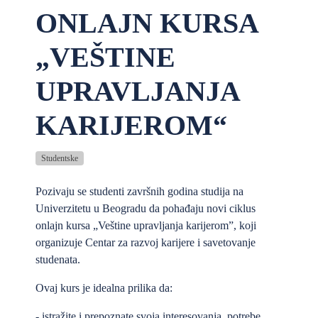
ONLAJN KURSA
„VEŠTINE
UPRAVLJANJA
KARIJEROM“
Studentske
Pozivaju se studenti završnih godina studija na
Univerzitetu u Beogradu da pohađaju novi ciklus
onlajn kursa „Veštine upravljanja karijerom”, koji
organizuje Centar za razvoj karijere i savetovanje
studenata.
Ovaj kurs je idealna prilika da:
- istražite i prepoznate svoja interesovanja, potrebe,