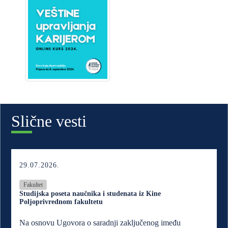
Slične vesti
29.07.2026.
Fakultet
Studijska poseta naučnika i studenata iz Kine
Poljoprivrednom fakultetu
Na osnovu Ugovora o saradnji zaključenog imeđu