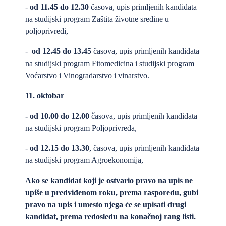
-
od
11.45
do 12.30
časova, upis primljenih kandidata
na studijski program Zaštita životne sredine u
poljoprivredi,
-
od 1
2.45
do 13.45
časova, upis primljenih kandidata
na studijski program Fitomedicina i studijski program
Voćarstvo i Vinogradarstvo i vinarstvo.
11
. oktobar
-
od 10.
00 do 12.00
časova, upis primljenih kandidata
na studijski program Poljoprivreda,
-
od
12.15
do 13.30
, časova, upis primljenih kandidata
na studijski program Agroekonomija,
Ako se kandidat koji je ostvario pravo na upis ne
upiše u predviđenom roku,
prema rasporedu, gubi
pravo na upis i
umesto njega će se upisati drugi
kandidat,
prema redosledu na
konačnoj rang listi
.