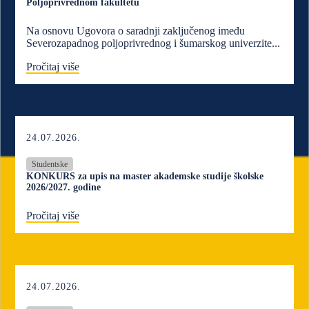
Poljoprivrednom fakultetu
Na osnovu Ugovora o saradnji zaključenog imeđu
Severozapadnog poljoprivrednog i šumarskog univerzite...
Pročitaj više
24.07.2026.
Studentske
KONKURS za upis na master akademske studije školske
2026/2027. godine
Pročitaj više
24.07.2026.