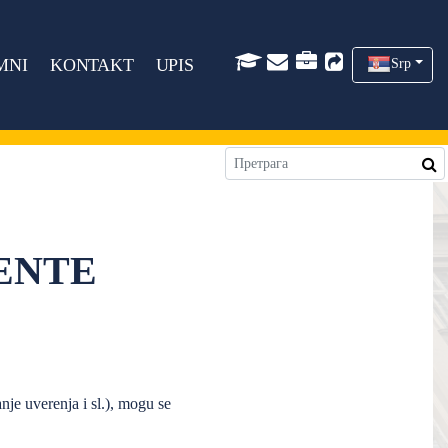
MNI
KONTAKT
UPIS
Srp
ENTE
anje uverenja i sl.), mogu se