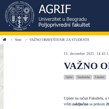
Vesti
VAŽNO OBAVEŠTENJE ZA STUDENTE
15. decembar 2025. 14:42:
VAŽNO O
Opšte
Studentske
Fakultet
Uplate na račun Fakulteta, u s
vršiti
zaključno
sa petkom
2