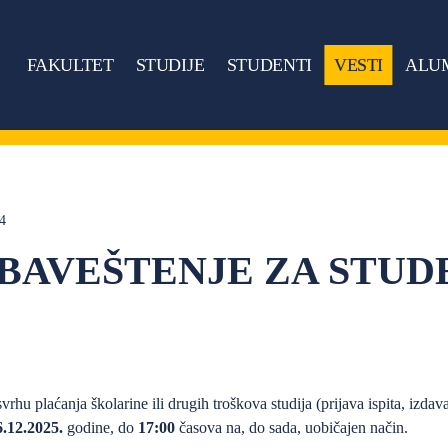
FAKULTET
STUDIJE
STUDENTI
VESTI
ALU
14
BAVEŠTENJE ZA STUD
vrhu plaćanja školarine ili drugih troškova studija (prijava ispita, izdav
6
.12.2025.
godine, do
17:00
časova na, do sada, uobičajen način.