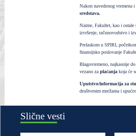
Nakon navedenog vremena i 
sredstava.
Naime, Fakultet, kao i ostale
izvršenje, računovodstvo i iz
Prelaskom u SPIRI, početkom 
finansijsko poslovanje Fakult
Blagovremeno, najkasnije d
vezano za
plaćanja
koja će s
Uputstvo/informacija za stu
društvenim mrežama i upućen
Slične vesti