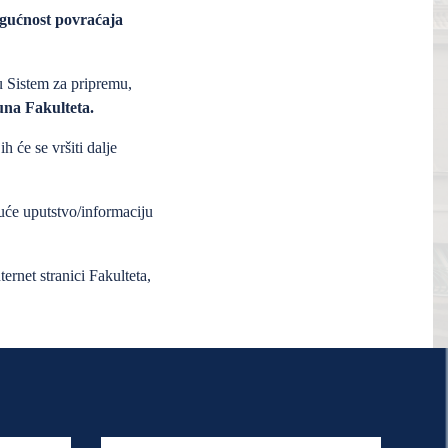
ogućnost povraćaja
 u Sistem za pripremu,
un
a
Fakulteta.
 će se vršiti dalje
će uputstvo/informaciju
ternet stranici Fakulteta,