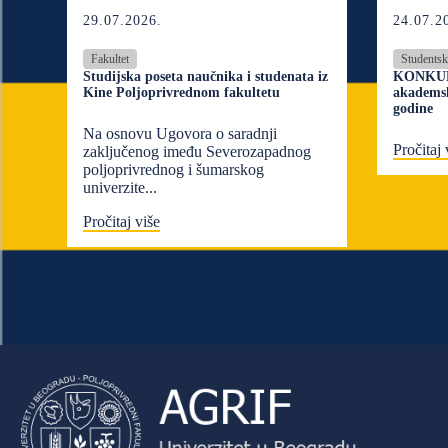
29.07.2026.
24.07.2
Fakultet
Studentsk
Studijska poseta naučnika i studenata iz
KONKURS
Kine Poljoprivrednom fakultetu
akademsk
godine
Na osnovu Ugovora o saradnji
Pročitaj 
zaključenog imeđu Severozapadnog
poljoprivrednog i šumarskog
univerzite...
Pročitaj više