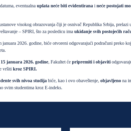
datuma, eventualna
uplata neće biti evidentirana
i
neće postojati m
 ustanove visokog obrazovanja čiji je osnivač Republika Srbija, prelazi
veštavanje – SPIRI, što za posledicu ima
ukida
nje
svi
h
postojećih
rač
januara 2026. godine, biće otvoreni odgovarajući podračuni preko kojih
eta.
o
15 januara 2026. godine
, Fakultet će
pripremiti i objaviti
odgovaraju
e vršiti
kroz SPIRI.
dente svih nivoa studija
biće, kao i ovo obaveštenje,
objavljeno
na in
o svim studentima kroz E-indeks.