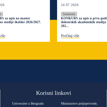
026.
24.07.2026.
e
Studentske
 za upis na master
KONKURS za upis u prvu god
e studije školske 2026/2027.
doktorskih akademskih studija 
202...
više
Pročitaj više
Korisni linkovi
Univerzitet u Beogradu
Ministarstvo poljoprivrede,