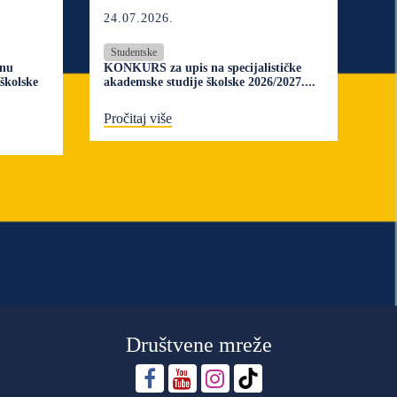
24.07.2026.
Studentske
inu
KONKURS za upis na specijalističke
školske
akademske studije školske 2026/2027....
Pročitaj više
Društvene mreže