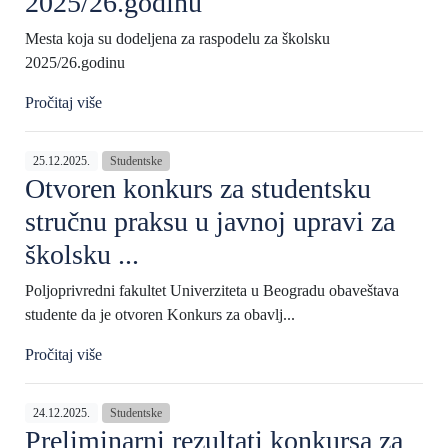
2025/26.godinu
Mesta koja su dodeljena za raspodelu za školsku
2025/26.godinu
Pročitaj više
25.12.2025.
Studentske
Otvoren konkurs za studentsku
stručnu praksu u javnoj upravi za
školsku ...
Poljoprivredni fakultet Univerziteta u Beogradu obaveštava
studente da je otvoren Konkurs za obavlj...
Pročitaj više
24.12.2025.
Studentske
Preliminarni rezultati konkursa za