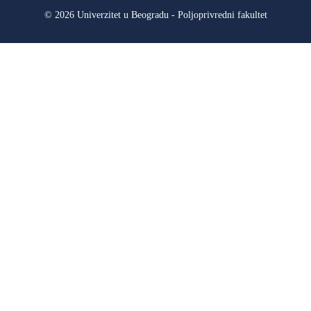
© 2026 Univerzitet u Beogradu - Poljoprivredni fakultet