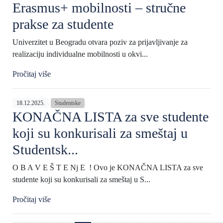
Erasmus+ mobilnosti – stručne
prakse za studente
Univerzitet u Beogradu otvara poziv za prijavljivanje za
realizaciju individualne mobilnosti u okvi...
Pročitaj više
18.12.2025.
Studentske
KONAČNA LISTA za sve studente
koji su konkurisali za smeštaj u
Studentsk...
O B A V E Š T E Nj E ! Ovo je KONAČNA LISTA za sve
studente koji su konkurisali za smeštaj u S...
Pročitaj više