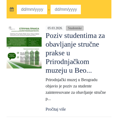
-
05.03.2026.
Studentske
Poziv studentima za
obavljanje stručne
prakse u
Prirodnjačkom
muzeju u Beo...
Prirodnjački muzej u Beogradu
objavio je poziv za studente
zainteresovane za obavljanje stručne
p...
Pročitaj više