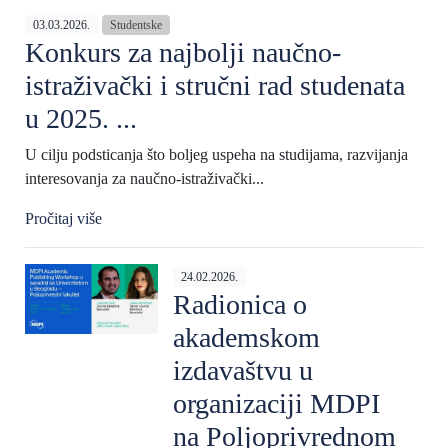
03.03.2026.
Studentske
Konkurs za najbolji naučno-
istraživački i stručni rad studenata
u 2025. ...
U cilju podsticanja što boljeg uspeha na studijama, razvijanja
interesovanja za naučno-istraživački...
Pročitaj više
24.02.2026.
Radionica o
akademskom
izdavaštvu u
organizaciji MDPI
na Poljoprivrednom