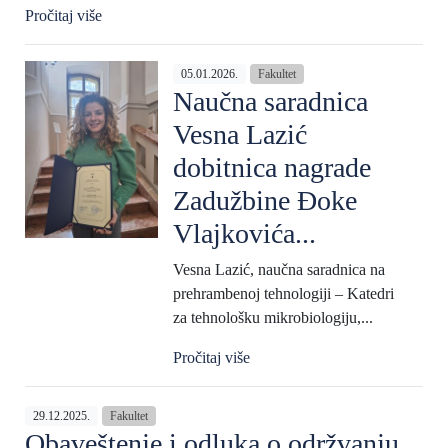
Pročitaj više
05.01.2026.
Fakultet
Naučna saradnica
Vesna Lazić
dobitnica nagrade
Zadužbine Đoke
Vlajkovića...
Vesna Lazić, naučna saradnica na
prehrambenoj tehnologiji – Katedri
za tehnološku mikrobiologiju,...
Pročitaj više
29.12.2025.
Fakultet
Obaveštenje i odluka o održvanju