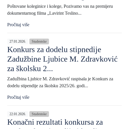
Poštovane koleginice i kolege, Pozivamo vas na premijeru
dokumentarnog filma „Lavirint Teslino...
Pročitaj više
27.01.2026.
Studentske
Konkurs za dodelu stipnedije
Zadužbine Ljubice M. Zdravković
za školsku 2...
Zadužbina Ljubice M. Zdravković raspisala je Konkurs za
dodelu stipendije za školsku 2025/26. godi...
Pročitaj više
22.01.2026.
Studentske
Konačni rezultati konkursa za