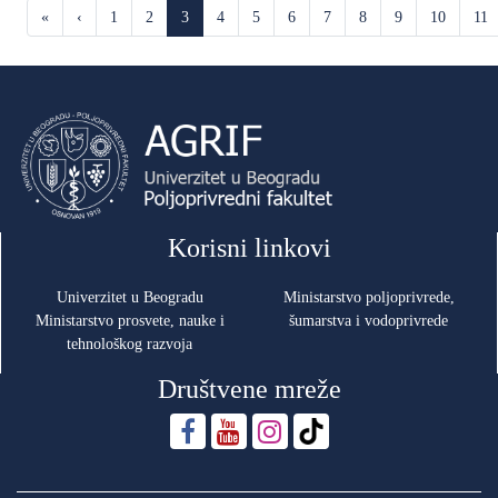
«
‹
1
2
3
4
5
6
7
8
9
10
11
Korisni linkovi
Univerzitet u Beogradu
Ministarstvo poljoprivrede,
Ministarstvo prosvete, nauke i
šumarstva i vodoprivrede
tehnološkog razvoja
Društvene mreže