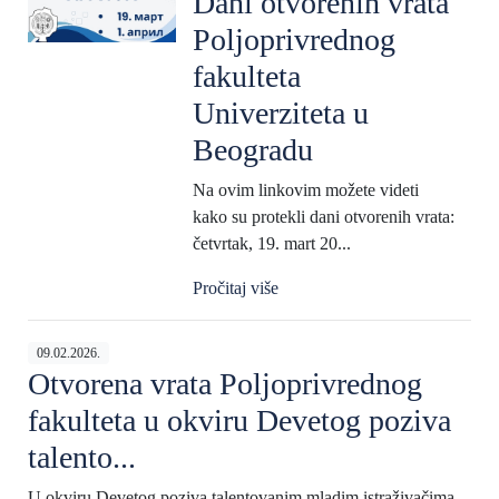
Dani otvorenih vrata
Poljoprivrednog
fakulteta
Univerziteta u
Beogradu
Na ovim linkovim možete videti
kako su protekli dani otvorenih vrata:
četvrtak, 19. mart 20...
Pročitaj više
09.02.2026.
Otvorena vrata Poljoprivrednog
fakulteta u okviru Devetog poziva
talento...
U okviru Devetog poziva talentovanim mladim istraživačima -