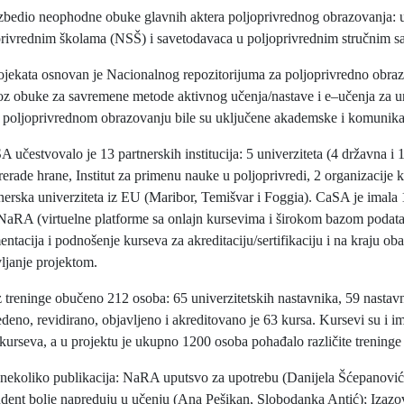
ezbedio neophodne obuke glavnih aktera poljoprivrednog obrazovanja: u
privrednim školama (NSŠ) i savetodavaca u poljoprivrednim stručnim 
rojekata osnovan je Nacionalnog repozitorijuma za poljoprivredno ob
oz obuke za savremene metode aktivnog učenja/nastave i e–učenja za un
u poljoprivrednom obrazovanju bile su uključene akademske i komunika
 učestvovalo je 13 partnerskih institucija: 5 univerziteta (4 državna i 
rerade hrane, Institut za primenu nauke u poljoprivredi, 2 organizacije
tnerska univerziteta iz EU (Maribor, Temišvar i Foggia). CaSA je imala
 NaRA (virtuelne platforme sa onlajn kursevima i širokom bazom poda
ntacija i podnošenje kurseva za akreditaciju/sertifikaciju i na kraju ob
vljanje projektom.
treninge obučeno 212 osoba: 65 univerzitetskih nastavnika, 59 nastavni
deno, revidirano, objavljeno i akreditovano je 63 kursa. Kursevi su i i
kurseva, a u projektu je ukupno 1200 osoba pohađalo različite treninge
 nekoliko publikacija: NaRA uputsvo za upotrebu (Danijela Šćepanović,
udent bolje napreduju u učenju (Ana Pešikan, Slobodanka Antić); Izazo