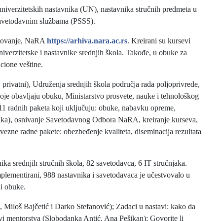
niverzitetskih nastavnika (UN), nastavnika stručnih predmeta u
savetodavnim službama (PSSS).
razovanje, NaRA
https://arhiva.nara.ac.rs
. Kreirani su kursevi
iverzitetske i nastavnike srednjih škola. Takođe, u obuke za
cione veštine.
1 privatni), Udruženja srednjih škola područja rada poljoprivrede,
 koje obavljaju obuku, Ministarstvo prosvete, nauke i tehnološkog
 11 radnih paketa koji uključuju: obuke, nabavku opreme,
taka), osnivanje Savetodavnog Odbora NaRA, kreiranje kurseva,
avezne radne pakete: obezbeđenje kvaliteta, diseminacija rezultata
ka srednjih stručnih škola, 82 savetodavca, 6 IT stručnjaka.
mplementirani, 988 nastavnika i savetodavaca je učestvovalo u
 i obuke.
 Miloš Bajčetić i Darko Stefanović); Zadaci u nastavi: kako da
vi mentorstva (Slobodanka Antić, Ana Pešikan); Govorite li