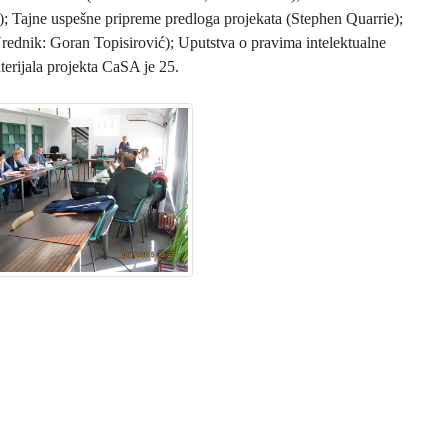
); Tajne uspešne pripreme predloga projekata (Stephen Quarrie);
rednik: Goran Topisirović); Uputstva o pravima intelektualne
erijala projekta CaSA je 25.