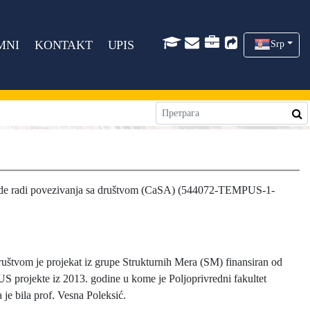
MNI
KONTAKT
UPIS
Srp
ede radi povezivanja sa društvom (CaSA) (544072-TEMPUS-1-
društvom je projekat iz grupe Strukturnih Mera (SM) finansiran od
 projekte iz 2013. godine u kome je Poljoprivredni fakultet
 je bila prof. Vesna Poleksić.