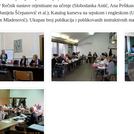
? Rečnik nastave orjentisane na učenje (Slobodanka Antić, Ana Pešikan
anijela Šćepanović et al.); Katalog kurseva na srpskom i engleskom (U
 Mladenović). Ukupan broj publkacija i publikovanih instruktivnih mat