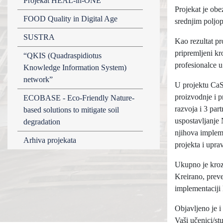
Projekat HEAL-in-ONE
Projekat je ob
FOOD Quality in Digital Age
srednjim poljo
SUSTRA
Kao rezultat p
pripremljeni kr
“QKIS (Quadraspidiotus
profesionalce 
Knowledge Information System)
network”
U projektu CaSA
proizvodnje i p
ECOBASE - Eco-Friendly Nature-
razvoja i 3 par
based solutions to mitigate soil
uspostavljanje
degradation
njihova impleme
Arhiva projekata
projekta i upra
Ukupno je kroz 
Kreirano, preve
implementaciji 
Objavljeno je i
Vaši učenici/st