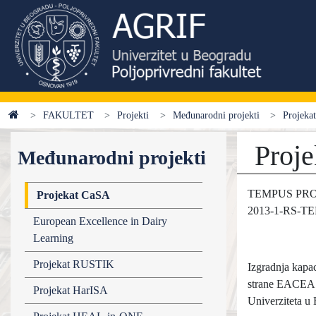
FAKULTET
Projekti
Međunarodni projekti
Projeka
Proj
Međunarodni projekti
TEMPUS PROJEK
Projekat CaSA
2013-1-RS-TE
European Excellence in Dairy
Learning
Projekat RUSTIK
Izgradnja kapac
strane EACEA (
Projekat HarISA
Univerziteta u 