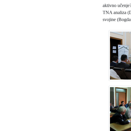
aktivno učenje
TNA analiza (D
svojine (Bogdan