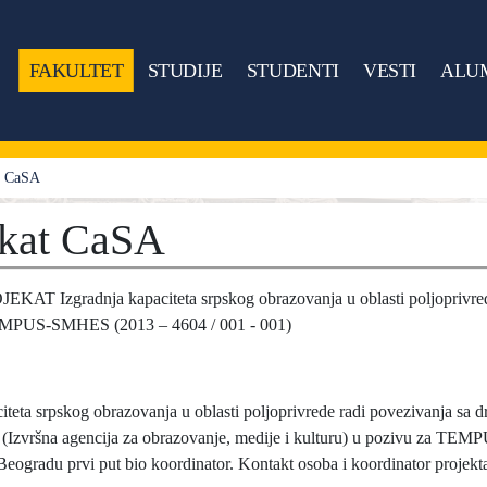
FAKULTET
STUDIJE
STUDENTI
VESTI
ALU
t CaSA
ekat CaSA
AT Izgradnja kapaciteta srpskog obrazovanja u oblasti poljoprivr
MPUS-SMHES (2013 – 4604 / 001 - 001)
iteta srpskog obrazovanja u oblasti poljoprivrede radi povezivanja sa 
Izvršna agencija za obrazovanje, medije i kulturu) u pozivu za TEMPUS
Beogradu prvi put bio koordinator. Kontakt osoba i koordinator projekta