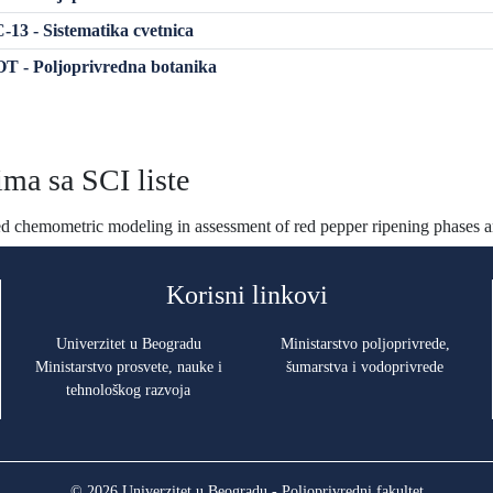
13 - Sistematika cvetnica
 - Poljoprivredna botanika
ma sa SCI liste
d chemometric modeling in assessment of red pepper ripening phases a
Korisni linkovi
Univerzitet u Beogradu
Ministarstvo poljoprivrede,
Ministarstvo prosvete, nauke i
šumarstva i vodoprivrede
tehnološkog razvoja
© 2026 Univerzitet u Beogradu - Poljoprivredni fakultet