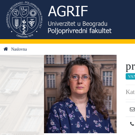
Naslovna
p
VA
Kat