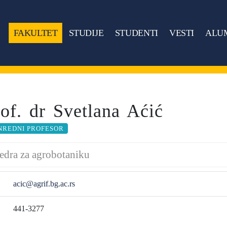
FAKULTET
STUDIJE
STUDENTI
VESTI
ALU
rof. dr Svetlana Aćić
NREDNI PROFESOR
edra za agrobotaniku
acic@agrif.bg.ac.rs
441-3277