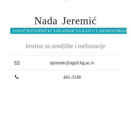
Nada Jeremić
STRUČNOTEHNIČKI SARADNIK ZA RAD U LABORATORIJAMA
Institut za zemljište i melioracije
njeremic@agrif.bg.ac.rs
441-3146