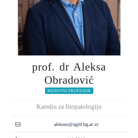
prof. dr Aleksa
Obradović
REDOVNI PROFESOR
Katedra za fitopatologiju
aleksao@agrif.bg.ac.rs