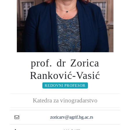
prof. dr Zorica
Ranković-Vasić
REDOVNI PROFESOR
Katedra za vinogradarstvo
zoricarv@agrif.bg.ac.rs